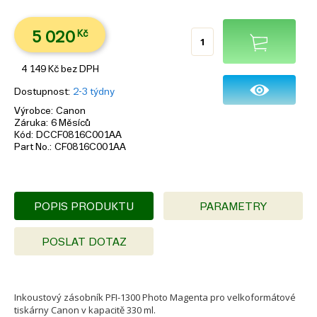
5 020
Kč
4 149
Kč
bez DPH
Dostupnost
2-3 týdny
Výrobce
Canon
Záruka
6 Měsíců
Kód
DCCF0816C001AA
Part No.
CF0816C001AA
POPIS PRODUKTU
PARAMETRY
POSLAT DOTAZ
Inkoustový zásobník PFI-1300 Photo Magenta pro velkoformátové
tiskárny Canon v kapacitě 330 ml.