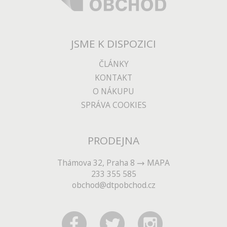
JSME K DISPOZICI
ČLÁNKY
KONTAKT
O NÁKUPU
SPRÁVA COOKIES
PRODEJNA
Thámova 32, Praha 8
MAPA
233 355 585
obchod@dtpobchod.cz