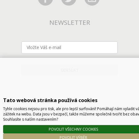
NEWSLETTER
ODESLAT
Tato webová stránka používá cookies
Tyhle cookies nejsou pro tisk, ale pro lepší surfování! Pomáhají nám vyladit v
zážitek na webu. Data jsou v bezpečí, takže můžeme společně tvořit bez obav
Souhlasíte s naším nastavením?
Technické řešení © 2026
CyberSoft s.r.o.
POVOLIT VŠECHNY COOKIES
Podle zákona o evidenci tržeb je prodávající povinen vystavit kupujícímu účtenku. Zároveň
POVOLIT VÝBĚR