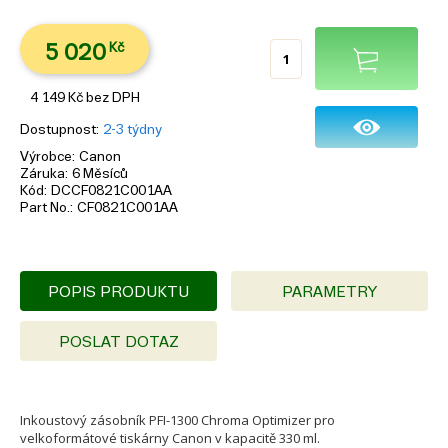
5 020
Kč
4 149
Kč
bez DPH
Dostupnost
2-3 týdny
Výrobce
Canon
Záruka
6 Měsíců
Kód
DCCF0821C001AA
Part No.
CF0821C001AA
POPIS PRODUKTU
PARAMETRY
POSLAT DOTAZ
Inkoustový zásobník PFI-1300 Chroma Optimizer pro
velkoformátové tiskárny Canon v kapacitě 330 ml.