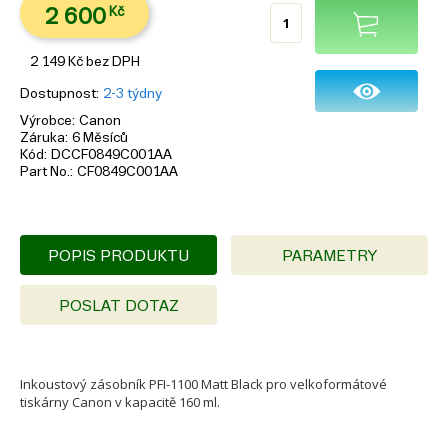
2 600
Kč
2 149
Kč
bez DPH
Dostupnost
2-3 týdny
Výrobce
Canon
Záruka
6 Měsíců
Kód
DCCF0849C001AA
Part No.
CF0849C001AA
POPIS PRODUKTU
PARAMETRY
POSLAT DOTAZ
Inkoustový zásobník PFI-1100 Matt Black pro velkoformátové
tiskárny Canon v kapacitě 160 ml.