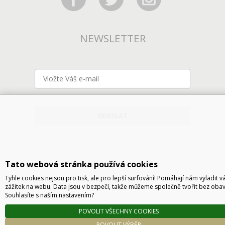
NEWSLETTER
ODESLAT
Tato webová stránka používá cookies
Tyhle cookies nejsou pro tisk, ale pro lepší surfování! Pomáhají nám vyladit v
zážitek na webu. Data jsou v bezpečí, takže můžeme společně tvořit bez obav
Souhlasíte s naším nastavením?
Technické řešení © 2026
CyberSoft s.r.o.
POVOLIT VŠECHNY COOKIES
Podle zákona o evidenci tržeb je prodávající povinen vystavit kupujícímu účtenku. Zároveň
POVOLIT VÝBĚR