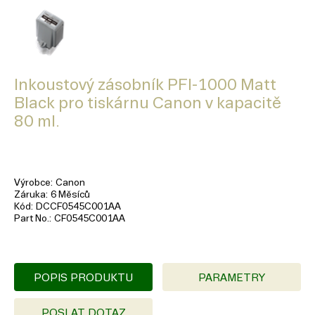
Inkoustový zásobník PFI-1000 Matt
Black pro tiskárnu Canon v kapacitě
80 ml.
Výrobce
Canon
Záruka
6 Měsíců
Kód
DCCF0545C001AA
Part No.
CF0545C001AA
POPIS PRODUKTU
PARAMETRY
POSLAT DOTAZ