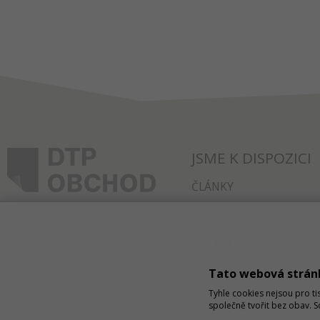
JSME K DISPOZICI
ČLÁNKY
KONTAKT
O NÁKUPU
SPRÁVA COOKIES
Tato webová strán
Tyhle cookies nejsou pro ti
společně tvořit bez obav. 