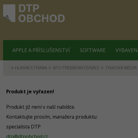
APPLE A PŘÍSLUŠENSTVÍ
SOFTWARE
VYBAVEN
HLAVNÍ STRANA
SPOTŘEBNÍ MATERIÁLY
TISKOVÁ MÉDIA
Produkt je vyřazen!
Produkt již není v naší nabídce.
Kontaktujte prosím, manažera produktu:
specialista DTP
dtp@dtpobchod.cz