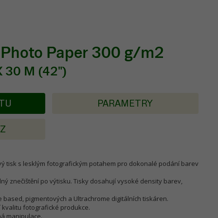
 Photo Paper 300 g/m2
 30 M (42")
KTU
PARAMETRY
AZ
tový tisk s lesklým fotografickým potahem pro dokonalé podání barev
lný znečištění po výtisku. Tisky dosahují vysoké density barev,
ye based, pigmentových a Ultrachrome digitálních tiskáren.
í kvalitu fotografické produkce.
á manipulace.