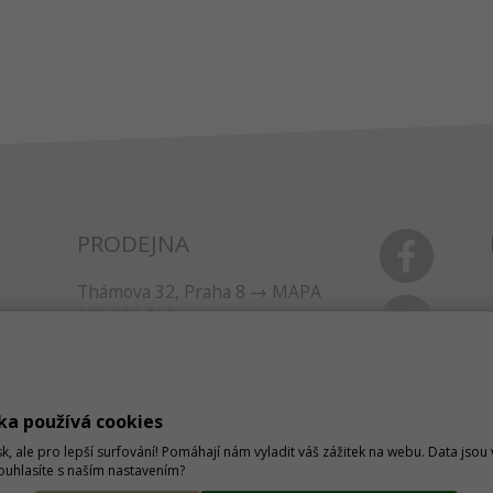
PRODEJNA
Thámova 32, Praha 8
MAPA
233 355 585
obchod@dtpobchod.cz
ka používá cookies
sk, ale pro lepší surfování! Pomáhají nám vyladit váš zážitek na webu. Data jso
Souhlasíte s naším nastavením?