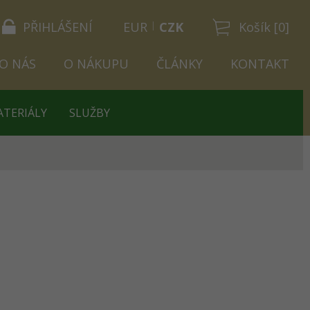
PŘIHLÁŠENÍ
EUR
CZK
Košík [0]
O NÁS
O NÁKUPU
ČLÁNKY
KONTAKT
ATERIÁLY
SLUŽBY