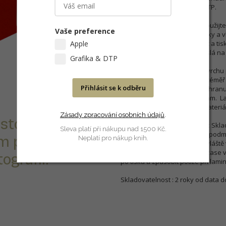
Použití: Fotografie, grafika, DTP.
Tisk: Pro nejlepší výsledky použijt
Vaše preference
vzhledem k velikosti ink. kapky a v
Apple
používanou tiskárnu, inkoust a tis
papíru. Délka schnutí je závislá na 
Grafika & DTP
Manipulace: Pro ochranu povrchu 
Přestože je schnutí vizuálně téměř
Přihlásit se k odběru
hodiny před laminací. Pro ochranu
s přesahem hrany asi 5—6 mm. Lam
eliminaci možného zvlnění materiál
Zásady zpracování osobních údajů
.
stový tisk s
Ideální podmínky skladování: Skla
Sleva platí při nákupu nad 1500 Kč.
slunečního světla, v běžných podmí
m pro dokonalé
Neplatí pro nákup knih.
podmínkám v místnosti (obzvláště 
vlhkost, v suchém prostředí zase v
ografií.
po tisku a způsobit potíže při lamin
Skladovatelnost : 2 roky od data d