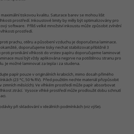
e maximální tiskovou kvalitu. Saturace barev se mohou lišit
lhkosti prostředí. Inkoustové limity by měly být optimalizovány pro
kový software. Příliš velké množství inkoustu může způsobit zvlnění
vlhkosti prostředí.
proti prachu, otěru a působení vzduchu je doporučena laminace.
 okamžité, doporučujeme tisky nechat stabilizovat přibližně 3
 proti pronikání vlhkosti do vrstev papíru doporučujeme laminovat
inace musí být vždy aplikována nejprve na potištěnou stranu pro
u. Je možné laminovat za tepla i za studena.
dujte papír pouze v originálních krabicích, mimo dosah přímého
nkách (23 °C, 50 % RV). Před použitím nechte materiál přizpůsobit
v zimních měsících). Ve vlhkém prostředí může papír absorbovat
lhkost ztrácí. Vysoce vlhké prostředí může prodloužit dobu schnutí
aci.
odávky při skladování v ideálních podmínkách (viz výše).