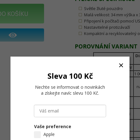
Světle žluté pouzdro
DO KOŠÍKU
Malá velikost: 34 mm výška 
Připojení k počítači pomocí U
Nastavitelné protizávaží
Kompaktní a recyklovatelný ob
POROVNÁNÍ VARIANT
Di
Funguje i s jiným SW
Sleva 100 Kč
Nejvyšší jas LCD
1 0
Nastavení bílého
n
Nechte se informovat o novinkách
bodu
a získejte navíc slevu 100 Kč
.
Nastavení gamma
Ověření barevnosti
Ověření uniformity
Vaše preference
plochy
Apple
podpora HDR