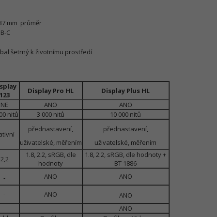
x 37 mm průměr
SB-C
al šetrný k životnímu prostředí
splay
Display Pro HL
Display Plus HL
123
NE
ANO
ANO
00 nitů
3 000 nitů
10 000 nitů
přednastavení,
přednastavení,
ativní
uživatelské, měřením
uživatelské, měřením
1.8, 2.2, sRGB, dle
1.8, 2.2, sRGB, dle hodnoty +
2,2
hodnoty
BT 1886
ANO
ANO
-
-
ANO
ANO
-
-
ANO