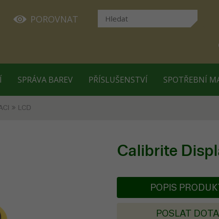
POROVNAT
Í
SPRÁVA BAREV
PŘÍSLUŠENSTVÍ
SPOTŘEBNÍ M
ACI
LCD
Calibrite Disp
POPIS PRODU
POSLAT DOT