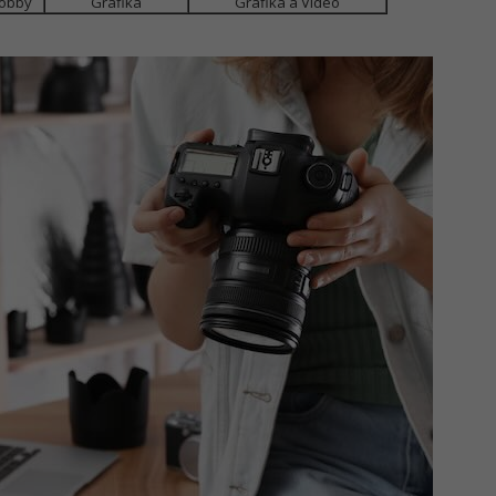
obby
Grafika
Grafika a Video