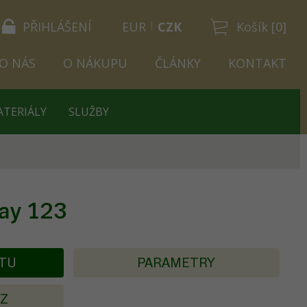
PŘIHLÁŠENÍ
EUR
CZK
Košík [0]
O NÁS
O NÁKUPU
ČLÁNKY
KONTAKT
ATERIÁLY
SLUŽBY
lay 123
KTU
PARAMETRY
AZ