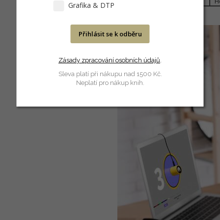
Použití
H
Grafika & DTP
Přihlásit se k odběru
Zásady zpracování osobních údajů
.
Sleva platí při nákupu nad 1500 Kč.
Neplatí pro nákup knih.