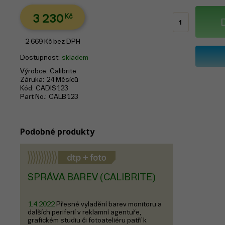
3 230
Kč
2 669
Kč
bez DPH
Dostupnost
skladem
Výrobce
Calibrite
Záruka
24 Měsíců
Kód
CADIS123
Part No.
CALB123
Podobné produkty
SPRÁVA BAREV (CALIBRITE)
1.4.2022
Přesné vyladění barev monitoru a
dalších periferií v reklamní agentuře,
grafickém studiu či fotoateliéru patří k