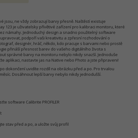
vé jsou, ne vždy zobrazují barvy přesně. Naštěstí existuje
y 123 je uživatelsky přívětivé zařízení pro kalibraci monitoru, které
í bez námahy. Jednoduchý design a snadno použitelný software
u upravovat, podpoří vaši kreativitu a zpřesní rozhodování o
otograf, designér, hráč, někdo, kdo pracuje s barvami nebo prostě
ogie přináší přesnost barev do vašeho digitálního života s
ut správné barvy na monitoru nebylo nikdy snazší. Jednoduše
ťte aplikaci, nastavte jas na Native nebo Photo a jste připraveni!
 po dokončení uvidíte rozdíl na obrázku před a po. Pro trvalou
 měsíc. Dosáhnout lepší barvy nebylo nikdy jednodušší.
usťte software Calibrite PROFILER
t
e stav před a po, a uložte svůj profil