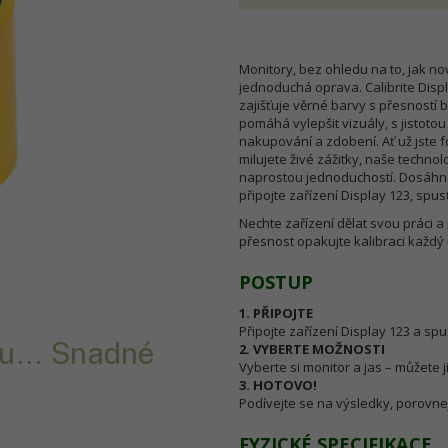
Monitory, bez ohledu na to, jak no
jednoduchá oprava. Calibrite Displa
zajišťuje věrné barvy s přesnost
pomáhá vylepšit vizuály, s jistoto
nakupování a zdobení. Ať už jste f
milujete živé zážitky, naše technol
naprostou jednoduchostí. Dosáhno
připojte zařízení Display 123, spus
Nechte zařízení dělat svou práci a
přesnost opakujte kalibraci každý
POSTUP
1. PŘIPOJTE
Připojte zařízení Display 123 a sp
oru… Snadné
2. VYBERTE MOŽNOSTI
Vyberte si monitor a jas – můžete jí
3. HOTOVO!
Podívejte se na výsledky, porovnejt
FYZICKÉ SPECIFIKACE