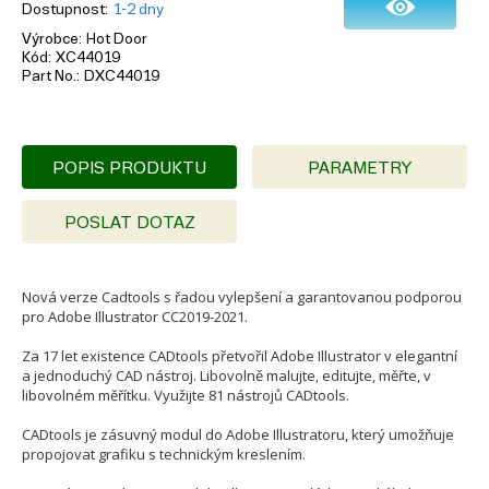
Dostupnost
1-2 dny
Výrobce
Hot Door
Kód
XC44019
Part No.
DXC44019
POPIS PRODUKTU
PARAMETRY
POSLAT DOTAZ
Nová verze Cadtools s řadou vylepšení a garantovanou podporou
pro Adobe Illustrator CC2019-2021.
Za 17 let existence CADtools přetvořil Adobe Illustrator v elegantní
a jednoduchý CAD nástroj. Libovolně malujte, editujte, měřte, v
libovolném měřítku. Využijte 81 nástrojů CADtools.
CADtools je zásuvný modul do Adobe Illustratoru, který umožňuje
propojovat grafiku s technickým kreslením.