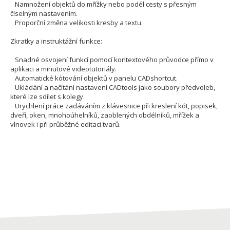
Namnožení objektů do mřížky nebo podél cesty s přesným
číselným nastavením.
Proporční změna velikosti kresby a textu.
Zkratky a instruktážní funkce:
Snadné osvojení funkcí pomocí kontextového průvodce přímo v
aplikaci a minutové videotutoriály.
Automatické kótování objektů v panelu CADshortcut.
Ukládání a načítání nastavení CADtools jako soubory předvoleb,
které lze sdílet s kolegy.
Urychlení práce zadáváním z klávesnice při kreslení kót, popisek,
dveří, oken, mnohoúhelníků, zaoblených obdélníků, mřížek a
vlnovek i při průběžné editaci tvarů.