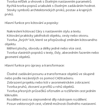
Tvorba mřížek a vlnovek s číselným nastavením parametrů.
Rychlá tvorba popisů a tabulek s číselným zadáváním hodnot.
Stovky symbolů architektonických prvků, postav a krajiných
prvků.
Hlavní funkce pro kótování a popisky:
Nakreslení kótovací čáry s nastavením stylu a textu.
Kótování prakticky jakéhokoli objektu, cesty nebo otvoru.
Tvorba „živých“ kót, které se přizpůsobují změnám kótovaného
objektu.
Měření plochy, obvodu a délky jedné nebo více cest.
Tvorba vlastních popisků s texty, čísly, abecedním řazením nebo
geometrií objektů.
Hlavní funkce pro úpravy a transformace:
Číselné zadávání posunu a transformace objektů ve skupině
nebo podle nezávislých os pomocí CADtrackeru.
Zobrazení projektu nebo kót v axonimetrickém zobrazení.
Tvorba pruhů, zkosení a profilů u rohů objektů.
Tvorba přesných průsečíků oříznutím a rozšířením cest jedním
kliknutím.
Rozdělení cest na stejnoměrné díly nástrojem rozdělení.
Posun vektorových cest, včetně možnosti číselného nastavení.