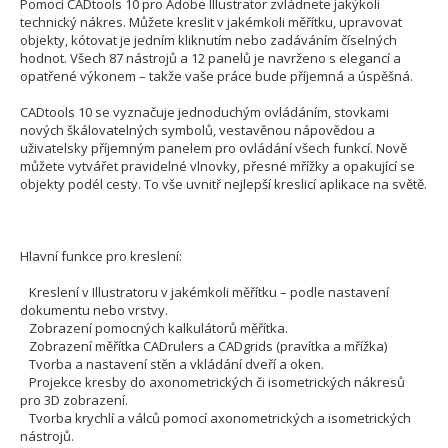
Pomocí CADtools 10 pro Adobe Illustrator zvládnete jakýkoli
technický nákres. Můžete kreslit v jakémkoli měřítku, upravovat
objekty, kótovat je jedním kliknutím nebo zadáváním číselných
hodnot. Všech 87 nástrojů a 12 panelů je navrženo s elegancí a
opatřené výkonem – takže vaše práce bude příjemná a úspěšná.
CADtools 10 se vyznačuje jednoduchým ovládáním, stovkami
nových škálovatelných symbolů, vestavěnou nápovědou a
uživatelsky příjemným panelem pro ovládání všech funkcí. Nově
můžete vytvářet pravidelné vlnovky, přesné mřížky a opakující se
objekty podél cesty. To vše uvnitř nejlepší kreslicí aplikace na světě.
Hlavní funkce pro kreslení:
Kreslení v Illustratoru v jakémkoli měřítku – podle nastavení
dokumentu nebo vrstvy.
Zobrazení pomocných kalkulátorů měřítka.
Zobrazení měřítka CADrulers a CADgrids (pravítka a mřížka)
Tvorba a nastavení stěn a vkládání dveří a oken.
Projekce kresby do axonometrických či isometrických nákresů
pro 3D zobrazení.
Tvorba krychlí a válců pomocí axonometrických a isometrických
nástrojů.