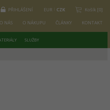
PŘIHLÁŠENÍ
EUR
CZK
Košík [0]
O NÁS
O NÁKUPU
ČLÁNKY
KONTAKT
ATERIÁLY
SLUŽBY