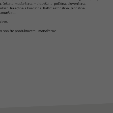
, čeština, maďarština, moldavština, polština, slovenština,
urkish: turečtina a kurdština, Baltic: estonština, grónština,
 rumunština.
ilem.
si napište produktovému manažerovi.