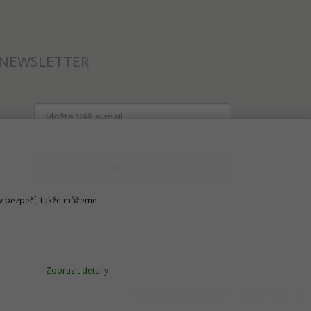
NEWSLETTER
ODESLAT
u v bezpečí, takže můžeme
Zobrazit detaily
Technické řešení © 2026
CyberSoft s.r.o.