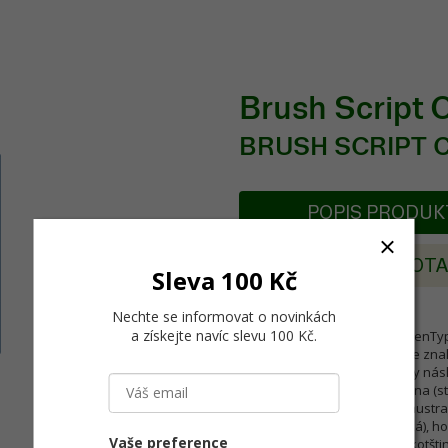
Brush Script
BRUSH SCRIPT 
POPIS PRODU
POSLAT DOT
Sleva 100 Kč
Nechte se informovat o novinkách
a získejte navíc slevu 100 Kč
.
Řezy písma se dodávájí v OpenTyp
počítačů. Řez písma obsahuje znak
které obsahují všechny znaky násle
katalánština, dánština, němčina (
(včetně angličtiny americké, austra
italština (standard + švýcarská), ho
Vaše preference
retorománština, švédština, skotšti