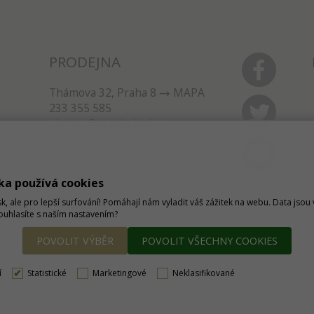
PRODEJNA
Thámova 32, Praha 8
MAPA
233 355 585
obchod@dtpobchod.cz
ka používá cookies
sk, ale pro lepší surfování! Pomáhají nám vyladit váš zážitek na webu. Data jso
Souhlasíte s naším nastavením?
POVOLIT VÝBĚR
POVOLIT VŠECHNY COOKIES
í
Statistické
Marketingové
Neklasifikované