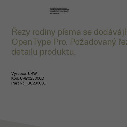
Řezy rodiny písma se dodávájí
OpenType Pro. Požadovaný řez
detailu produktu.
Výrobce
URW
Kód
URB023000D
Part No.
B023000D