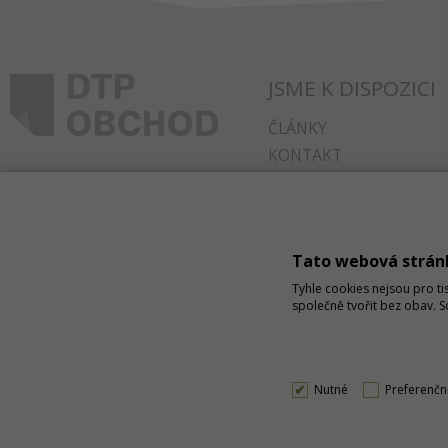
JSME K DISPOZICI
ČLÁNKY
KONTAKT
O NÁKUPU
SPRÁVA COOKIES
Tato webová strán
Tyhle cookies nejsou pro ti
společně tvořit bez obav. 
Nutné
Preferenčn