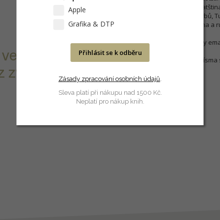
CE: chorvatština a srbochorvatština
Apple
slovinština, jazyk lužických Srbů, T
Grafika & DTP
laponština, lotyšština, litevština a
Písmo se dodává elektronicky ema
 ve formátu
Přihlásit se k odběru
O náhled konkrétního řezu písma 
 zvolíte v
Zásady zpracování osobních údajů
.
Sleva platí při nákupu nad 1500 Kč.
Neplatí pro nákup knih.