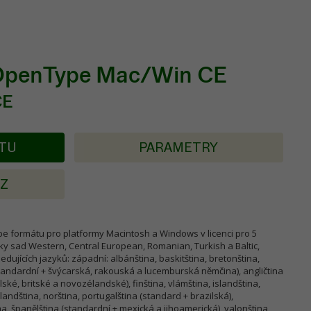
 OpenType Mac/Win CE
CE
KTU
PARAMETRY
AZ
e formátu pro platformy Macintosh a Windows v licenci pro 5
y sad Western, Central European, Romanian, Turkish a Baltic,
dujících jazyků: západní: albánština, baskitština, bretonština,
standardní + švýcarská, rakouská a lucemburská němčina), angličtina
lské, britské a novozélandské), finština, vlámština, islandština,
landština, norština, portugalština (standard + brazilská),
na, španělština (standardní + mexická a jihoamerická), valonština,