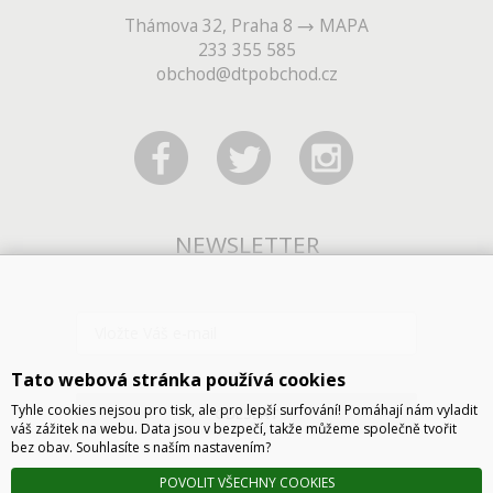
Thámova 32, Praha 8
MAPA
233 355 585
obchod@dtpobchod.cz
NEWSLETTER
Tato webová stránka používá cookies
Tyhle cookies nejsou pro tisk, ale pro lepší surfování! Pomáhají nám vyladit
ODESLAT
váš zážitek na webu. Data jsou v bezpečí, takže můžeme společně tvořit
bez obav. Souhlasíte s naším nastavením?
POVOLIT VŠECHNY COOKIES