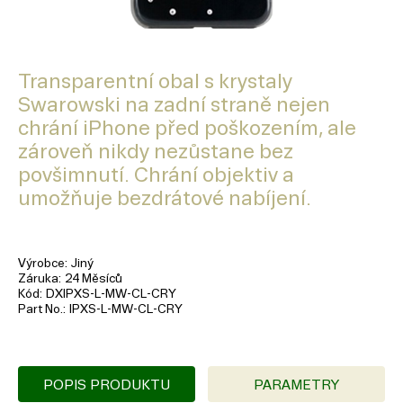
Transparentní obal s krystaly
Swarowski na zadní straně nejen
chrání iPhone před poškozením, ale
zároveň nikdy nezůstane bez
povšimnutí. Chrání objektiv a
umožňuje bezdrátové nabíjení.
Výrobce
Jiný
Záruka
24 Měsíců
Kód
DXIPXS-L-MW-CL-CRY
Part No.
IPXS-L-MW-CL-CRY
POPIS PRODUKTU
PARAMETRY