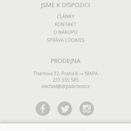
JSME K DISPOZICI
ČLÁNKY
KONTAKT
O NÁKUPU
SPRÁVA COOKIES
PRODEJNA
Thámova 32, Praha 8
MAPA
233 355 585
obchod@dtpobchod.cz