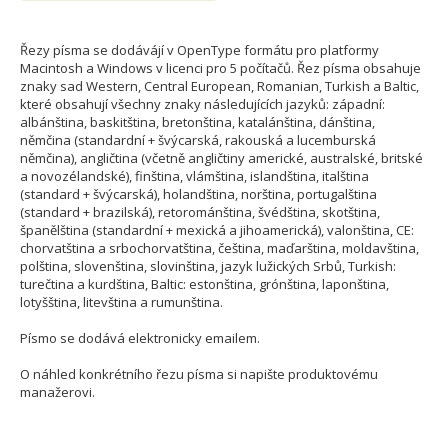
Řezy písma se dodávájí v OpenType formátu pro platformy
Macintosh a Windows v licenci pro 5 počítačů. Řez písma obsahuje
znaky sad Western, Central European, Romanian, Turkish a Baltic,
které obsahují všechny znaky následujících jazyků: západní:
albánština, baskitština, bretonština, katalánština, dánština,
němčina (standardní + švýcarská, rakouská a lucemburská
němčina), angličtina (včetně angličtiny americké, australské, britské
a novozélandské), finština, vlámština, islandština, italština
(standard + švýcarská), holandština, norština, portugalština
(standard + brazilská), retorománština, švédština, skotština,
španělština (standardní + mexická a jihoamerická), valonština, CE:
chorvatština a srbochorvatština, čeština, maďarština, moldavština,
polština, slovenština, slovinština, jazyk lužických Srbů, Turkish:
turečtina a kurdština, Baltic: estonština, grónština, laponština,
lotyšština, litevština a rumunština.
Písmo se dodává elektronicky emailem.
O náhled konkrétního řezu písma si napište produktovému
manažerovi.