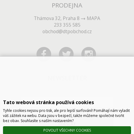
PRODEJNA
Thámova 32, Praha 8
MAPA
233 355 585
obchod@dtpobchod.cz
NEWSLETTER
Tato webová stránka používá cookies
Tyhle cookies nejsou pro tisk, ale pro lepší surfování! Pomáhají nám vyladit
váš zážitek na webu. Data jsou v bezpečí, takže můžeme společně tvořit
bez obav. Souhlasíte s naším nastavením?
ODESLAT
POVOLIT VŠECHNY COOKIES