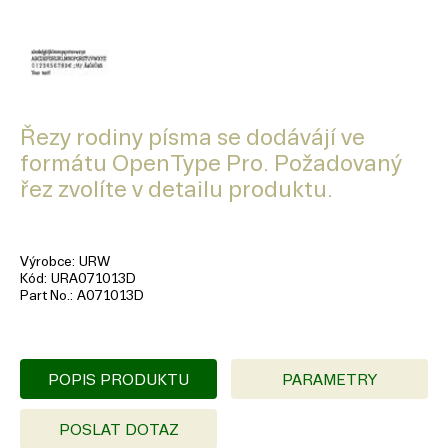
Řezy rodiny písma se dodávájí ve
formátu OpenType Pro. Požadovaný
řez zvolíte v detailu produktu.
Výrobce
URW
Kód
URA071013D
Part No.
A071013D
POPIS PRODUKTU
PARAMETRY
POSLAT DOTAZ