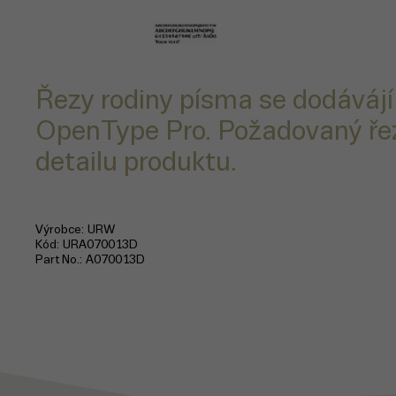
Řezy rodiny písma se dodávájí
OpenType Pro. Požadovaný řez
detailu produktu.
Výrobce
URW
Kód
URA070013D
Part No.
A070013D