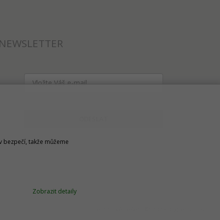
NEWSLETTER
ODESLAT
u v bezpečí, takže můžeme
Zobrazit detaily
Technické řešení © 2026
CyberSoft s.r.o.