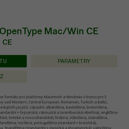
r OpenType Mac/Win CE
 CE
KTU
PARAMETRY
AZ
e formátu pro platformy Macintosh a Windows v licenci pro 5
y sad Western, Central European, Romanian, Turkish a Baltic,
dujících jazyků: západní: albánština, baskitština, bretonština,
standardní + švýcarská, rakouská a lucemburská němčina), angličtina
lské, britské a novozélandské), finština, vlámština, islandština,
landština, norština, portugalština (standard + brazilská),
na, španělština (standardní + mexická a jihoamerická), valonština,