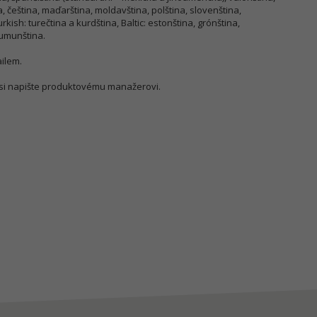
, čeština, maďarština, moldavština, polština, slovenština,
urkish: turečtina a kurdština, Baltic: estonština, grónština,
 rumunština.
ilem.
si napište produktovému manažerovi.