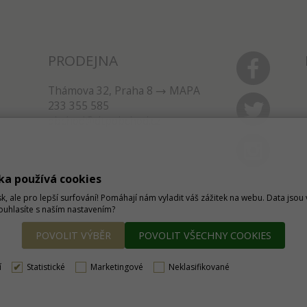
PRODEJNA
Thámova 32, Praha 8
MAPA
233 355 585
obchod@dtpobchod.cz
ka používá cookies
sk, ale pro lepší surfování! Pomáhají nám vyladit váš zážitek na webu. Data jso
Souhlasíte s naším nastavením?
POVOLIT VÝBĚR
POVOLIT VŠECHNY COOKIES
í
Statistické
Marketingové
Neklasifikované