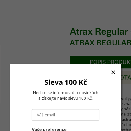
Atrax Regula
ATRAX REGULAR
POPIS PRODU
POSLAT DOT
Sleva 100 Kč
Nechte se informovat o novinkách
a získejte navíc slevu 100 Kč
.
Řezy písma se dodávájí v OpenTyp
počítačů. Řez písma obsahuje znak
které obsahují všechny znaky násle
katalánština, dánština, němčina (
(včetně angličtiny americké, austra
italština (standard + švýcarská), ho
Vaše preference
retorománština, švédština, skotšti