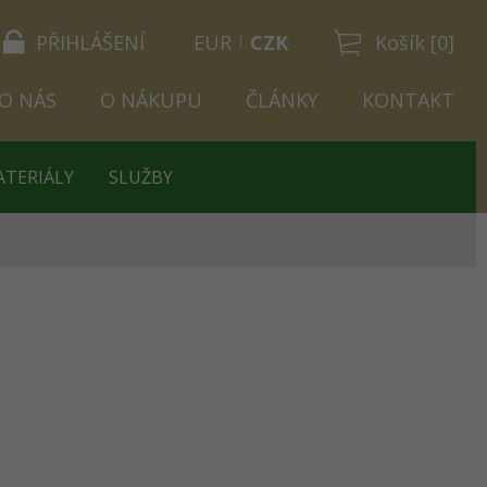
PŘIHLÁŠENÍ
EUR
CZK
Košík [0]
O NÁS
O NÁKUPU
ČLÁNKY
KONTAKT
ATERIÁLY
SLUŽBY