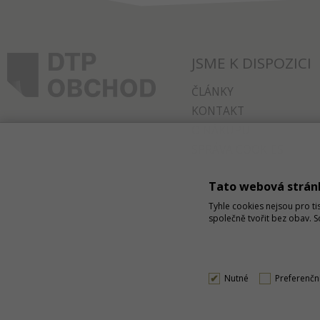
JSME K DISPOZICI
ČLÁNKY
KONTAKT
O NÁKUPU
SPRÁVA COOKIES
Tato webová strán
Tyhle cookies nejsou pro ti
společně tvořit bez obav. 
Nutné
Preferenčn