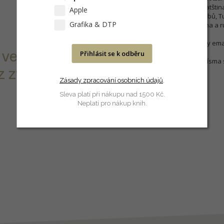
CE: chorvatština a srbochorvatština
Apple
slovinština, jazyk lužických Srbů, T
Grafika & DTP
laponština, lotyšština, litevština a
Písmo se dodává elektronicky ema
 ve formátu
Přihlásit se k odběru
O náhled konkrétního řezu písma 
 zvolíte v
Zásady zpracování osobních údajů
.
Sleva platí při nákupu nad 1500 Kč.
Neplatí pro nákup knih.