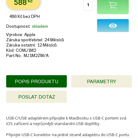
588
Kč
486
Kč
bez DPH
Dostupnost
skladem
Výrobce
Apple
Záruka spotřebitel
24 Měsíců
Záruka ostatní
12 Měsíců
Kód
COMJ1M2
Part No.
MJ1M2ZM/A
POPIS PRODUKTU
PARAMETRY
POSLAT DOTAZ
USB-C/USB adaptérem připojíte k MacBooku s USB-C portem svá
iOS zařízení a nejrůznější standardní USB doplňky.
Připojte USB-C konektor na jedné straně adaptéru do USB-C portu