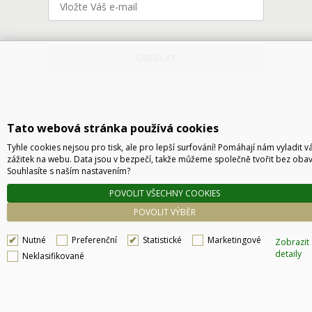
ODESLAT
Tato webová stránka používá cookies
Tyhle cookies nejsou pro tisk, ale pro lepší surfování! Pomáhají nám vyladit v
zážitek na webu. Data jsou v bezpečí, takže můžeme společně tvořit bez obav
Souhlasíte s naším nastavením?
Technické řešení © 2026
CyberSoft s.r.o.
POVOLIT VŠECHNY COOKIES
Podle zákona o evidenci tržeb je prodávající povinen vystavit kupujícímu účtenku. Zároveň
POVOLIT VÝBĚR
je povinen zaevidovat přijatou tržbu u správce daně online, v případě technického
výpadku pak nejpozději do 48 hodin.
Nutné
Preferenční
Statistické
Marketingové
Zobrazit
detaily
Neklasifikované