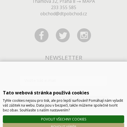
Thámova 32, Praha 8
MAPA
233 355 585
obchod@dtpobchod.cz
NEWSLETTER
Tato webová stránka používá cookies
Tyhle cookies nejsou pro tisk, ale pro lepší surfování! Pomáhají nám vyladit
ODESLAT
váš zážitek na webu. Data jsou v bezpečí, takže můžeme společně tvořit
bez obav. Souhlasíte s naším nastavením?
POVOLIT VŠECHNY COOKIES
POVOLIT VÝBĚR