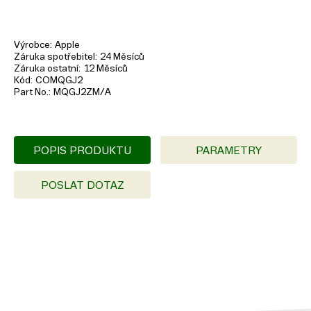
Výrobce
Apple
Záruka spotřebitel
24 Měsíců
Záruka ostatní
12 Měsíců
Kód
COMQGJ2
Part No.
MQGJ2ZM/A
POPIS PRODUKTU
PARAMETRY
POSLAT DOTAZ