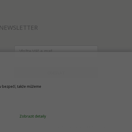
NEWSLETTER
ODESLAT
u v bezpečí, takže můžeme
Zobrazit detaily
Technické řešení © 2026
CyberSoft s.r.o.