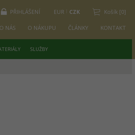
PŘIHLÁŠENÍ
EUR
CZK
Košík [0]
O NÁS
O NÁKUPU
ČLÁNKY
KONTAKT
ATERIÁLY
SLUŽBY