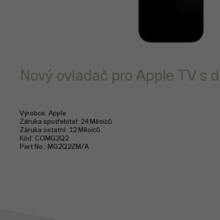
Nový ovladač pro Apple TV s d
Výrobce
Apple
Záruka spotřebitel
24 Měsíců
Záruka ostatní
12 Měsíců
Kód
COMG2Q2
Part No.
MG2Q2ZM/A