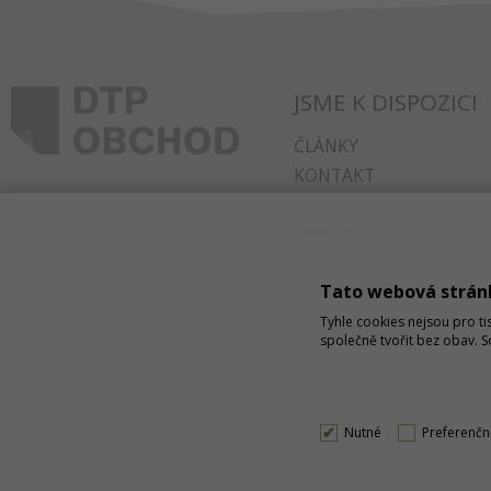
JSME K DISPOZICI
ČLÁNKY
KONTAKT
O NÁKUPU
SPRÁVA COOKIES
Tato webová strán
Tyhle cookies nejsou pro ti
společně tvořit bez obav. 
Nutné
Preferenčn