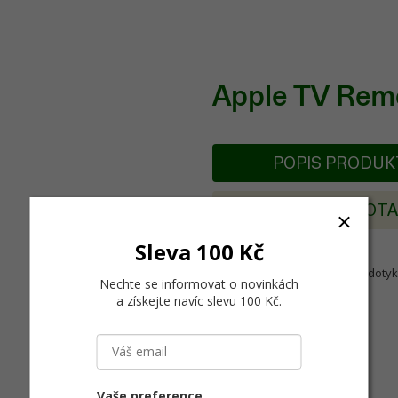
Apple TV Remo
POPIS PRODU
POSLAT DOT
Sleva 100 Kč
Nový ovladač pro Apple TV s dotyk
Nechte se informovat o novinkách
a získejte navíc slevu 100 Kč
.
Vaše preference