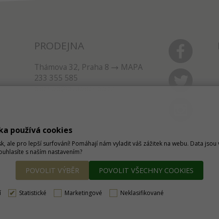
PRODEJNA
Thámova 32, Praha 8
MAPA
233 355 585
obchod@dtpobchod.cz
ka používá cookies
sk, ale pro lepší surfování! Pomáhají nám vyladit váš zážitek na webu. Data jso
Souhlasíte s naším nastavením?
POVOLIT VÝBĚR
POVOLIT VŠECHNY COOKIES
í
Statistické
Marketingové
Neklasifikované