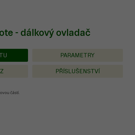
te - dálkový ovladač
KTU
PARAMETRY
AZ
PŘÍSLUŠENSTVÍ
ovou částí.