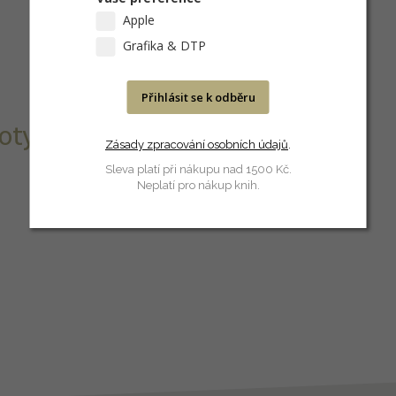
Apple
Grafika & DTP
Přihlásit se k odběru
otykovou částí.
Zásady zpracování osobních údajů
.
Sleva platí při nákupu nad 1500 Kč.
Neplatí pro nákup knih.