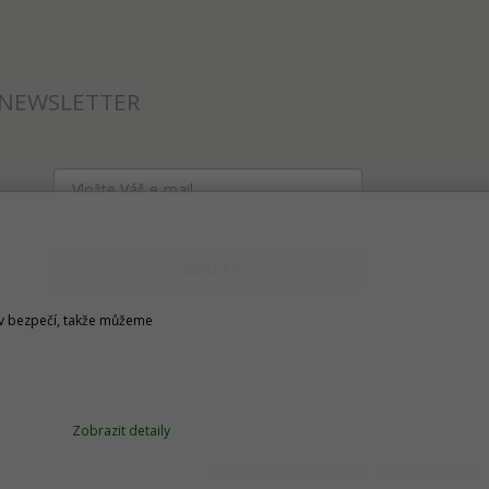
NEWSLETTER
ODESLAT
u v bezpečí, takže můžeme
Zobrazit detaily
Technické řešení © 2026
CyberSoft s.r.o.