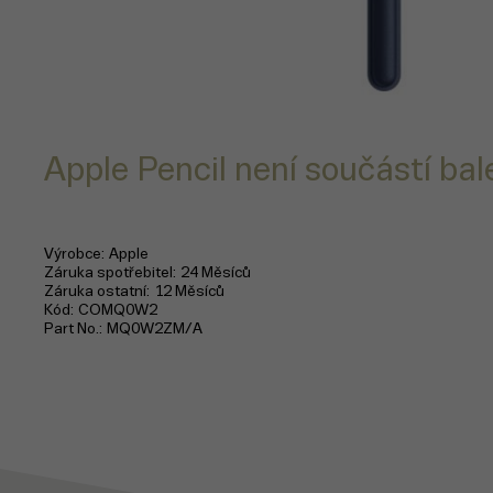
Apple Pencil není součástí bale
Výrobce
Apple
Záruka spotřebitel
24 Měsíců
Záruka ostatní
12 Měsíců
Kód
COMQ0W2
Part No.
MQ0W2ZM/A