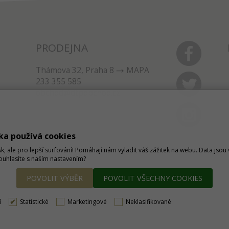
PRODEJNA
Thámova 32, Praha 8
MAPA
233 355 585
obchod@dtpobchod.cz
ka používá cookies
sk, ale pro lepší surfování! Pomáhají nám vyladit váš zážitek na webu. Data jso
Souhlasíte s naším nastavením?
POVOLIT VÝBĚR
POVOLIT VŠECHNY COOKIES
í
Statistické
Marketingové
Neklasifikované