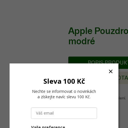
Apple Pouzdro
modré
POPIS PRODU
POSLAT DOT
Sleva 100 Kč
Nechte se informovat o novinkách
a získejte navíc slevu 100 Kč
.
Apple Pencil není součástí balení.
Kompatibilita Apple Pencil:
iPad (6. generace, 2018)
iPad Pro (9,7palcový)
iPad Pro (10,5palcový)
Vaše preference