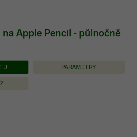
 na Apple Pencil - půlnočně
KTU
PARAMETRY
AZ