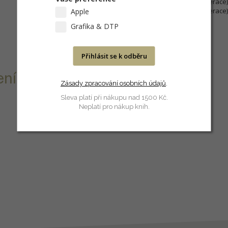
iPad Pro (12,9palcový, 1. generace)
iPad Pro (12,9palcový, 2. generace)
Apple
Grafika & DTP
Přihlásit se k odběru
ní.
Zásady zpracování osobních údajů
.
Sleva platí při nákupu nad 1500 Kč.
Neplatí pro nákup knih.