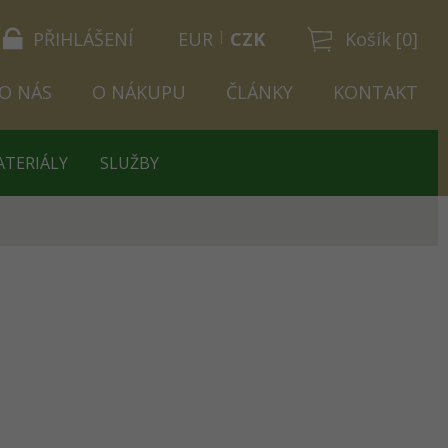
PŘIHLÁŠENÍ
EUR
CZK
Košík [0]
O NÁS
O NÁKUPU
ČLÁNKY
KONTAKT
ATERIÁLY
SLUŽBY