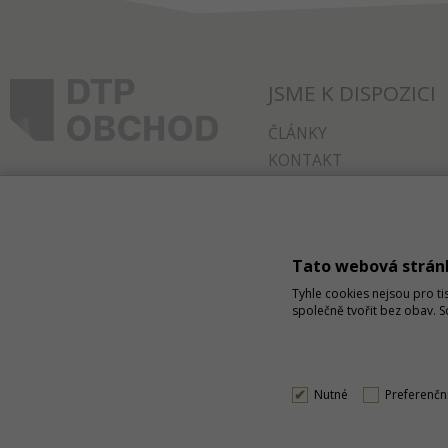
JSME K DISPOZICI
ČLÁNKY
KONTAKT
O NÁKUPU
SPRÁVA COOKIES
Tato webová strán
Tyhle cookies nejsou pro ti
společně tvořit bez obav. 
Nutné
Preferenčn