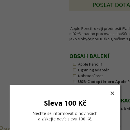
POSLAT DOT
Apple Pencil rozvíjí přednosti iPa
můžeš snadno pracovat s tloušťkou
Jako s obyčejnou tužkou, ovšem s 
OBSAH BALENÍ
Apple Pencil 1
Lightning adaptér
Náhradní hrot
USB-C adaptér pro Apple P
TECHNICKÉ SPECIFIKA
Sleva 100 Kč
Délka: 175,7 mm (od hrotu k v
Nechte se informovat o novinkách
Průměr: 8,9 mm
a získejte navíc slevu 100 Kč
.
Hmotnost: 20,7 g
Připojení přes Bluetooth
iPadu a nabízí