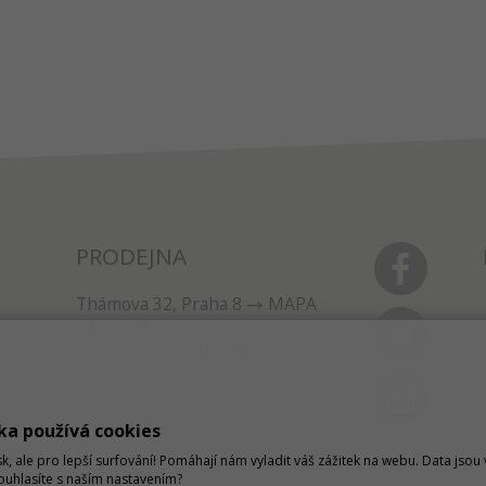
PRODEJNA
Thámova 32, Praha 8
MAPA
233 355 585
obchod@dtpobchod.cz
ka používá cookies
sk, ale pro lepší surfování! Pomáhají nám vyladit váš zážitek na webu. Data jso
Souhlasíte s naším nastavením?