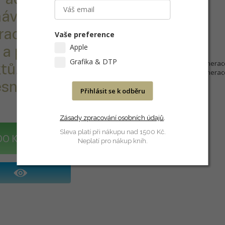
Konektor Lightning
ává přítlak a
Magnetické víčko
racovat s
KOMPATIBILITA
Vaše preference
Apple
 a používat
Modely iPadu
Grafika & DTP
12,9palcový iPad Pro (2. generac
tů. Jako s
12,9palcový iPad Pro (1. generac
10,5palcový iPad Pro
ností do pos...
9,7palcový iPad Pro
Přihlásit se k odběru
iPad Air (3. generace)
iPad 11 A16)
iPad (6 - 10. generace)
Zásady zpracování osobních údajů
.
iPad mini (5. generace)
Sleva platí při nákupu nad 1500 Kč.
DO KOŠÍKU
Neplatí pro nákup knih.