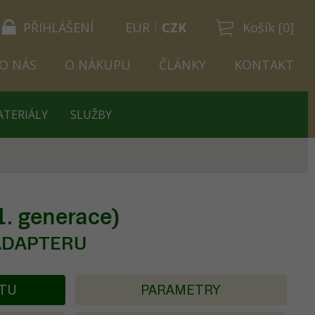
PŘIHLÁŠENÍ
EUR
CZK
Košík [0]
O NÁS
O NÁKUPU
ČLÁNKY
KONTAKT
ATERIÁLY
SLUŽBY
1. generace)
 ADAPTERU
KTU
PARAMETRY