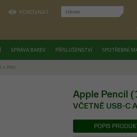
POROVNAT
Í
SPRÁVA BAREV
PŘÍSLUŠENSTVÍ
SPOTŘEBNÍ M
Í
IPAD
Apple Pencil (
VČETNĚ USB-C
POPIS PRODU