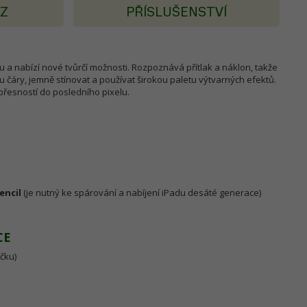
AZ
PŘÍSLUŠENSTVÍ
du a nabízí nové tvůrčí možnosti. Rozpoznává přítlak a náklon, takže
 čáry, jemně stínovat a používat širokou paletu výtvarných efektů.
přesností do posledního pixelu.
encil
(je nutný ke spárování a nabíjení iPadu desáté generace)
CE
íčku)