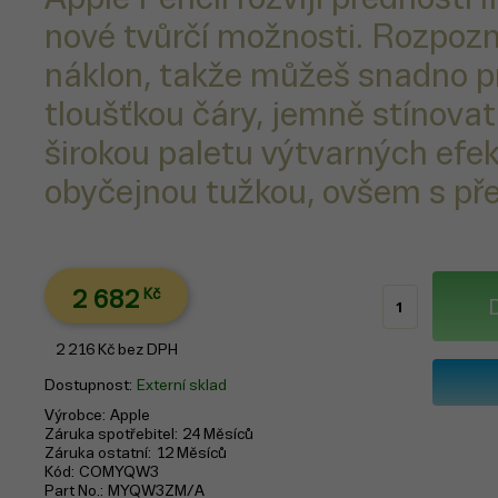
nové tvůrčí možnosti. Rozpozn
náklon, takže můžeš snadno p
tloušťkou čáry, jemně stínovat
širokou paletu výtvarných efek
obyčejnou tužkou, ovšem s přes
2 682
Kč
2 216
Kč
bez DPH
Dostupnost
Externí sklad
Výrobce
Apple
Záruka spotřebitel
24 Měsíců
Záruka ostatní
12 Měsíců
Kód
COMYQW3
Part No.
MYQW3ZM/A