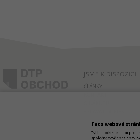
JSME K DISPOZICI
ČLÁNKY
KONTAKT
O NÁKUPU
SPRÁVA COOKIES
Tato webová strán
Tyhle cookies nejsou pro ti
společně tvořit bez obav. 