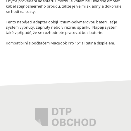
Chytré provedení adaptéru umožňuje kolem něj úhledně omotat
kabel stejnosměrného proudu, takže je velmi skladný a dokonale
se hodí na cesty.
Tento napájecí adaptér dobíjí lithium-polymerovou baterii, ať je
systém vypnutý, zapnutý nebo v režimu spánku. Napájí systém
také v případě, že se rozhodnete pracovat bez baterie.
Kompatibilní s počítačem MacBook Pro 15" s Retina displejem.