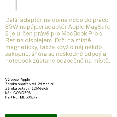
Další adaptér na doma nebo do práce.
85W napájecí adaptér Apple MagSafe
2 je určen právě pro MacBook Pro s
Retina displejem. Drží na místě
magneticky, takže když o něj někdo
zakopne, šňůra se neškodně odpojí a
notebook zůstane bezpečně na místě.
Výrobce
Apple
Záruka spotřebitel
24 Měsíců
Záruka ostatní
12 Měsíců
Kód
COMD506
Part No.
MD506z/a