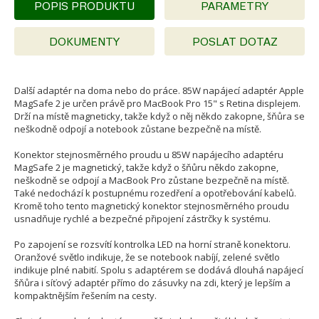
POPIS PRODUKTU
PARAMETRY
DOKUMENTY
POSLAT DOTAZ
Další adaptér na doma nebo do práce. 85W napájecí adaptér Apple
MagSafe 2 je určen právě pro MacBook Pro 15" s Retina displejem.
Drží na místě magneticky, takže když o něj někdo zakopne, šňůra se
neškodně odpojí a notebook zůstane bezpečně na místě.
Konektor stejnosměrného proudu u 85W napájecího adaptéru
MagSafe 2 je magnetický, takže když o šňůru někdo zakopne,
neškodně se odpojí a MacBook Pro zůstane bezpečně na místě.
Také nedochází k postupnému rozedření a opotřebování kabelů.
Kromě toho tento magnetický konektor stejnosměrného proudu
usnadňuje rychlé a bezpečné připojení zástrčky k systému.
Po zapojení se rozsvítí kontrolka LED na horní straně konektoru.
Oranžové světlo indikuje, že se notebook nabíjí, zelené světlo
indikuje plné nabití. Spolu s adaptérem se dodává dlouhá napájecí
šňůra i síťový adaptér přímo do zásuvky na zdi, který je lepším a
kompaktnějším řešením na cesty.