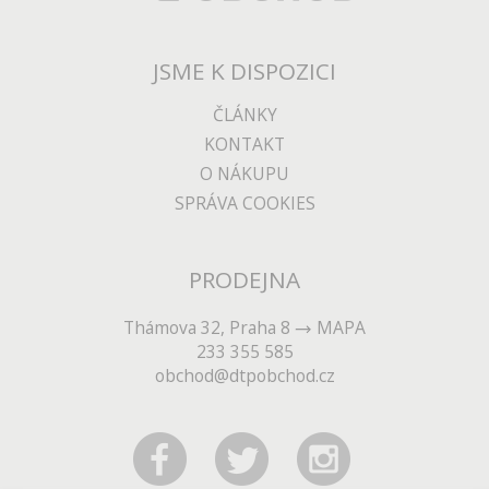
JSME K DISPOZICI
ČLÁNKY
KONTAKT
O NÁKUPU
SPRÁVA COOKIES
PRODEJNA
Thámova 32, Praha 8
MAPA
233 355 585
obchod@dtpobchod.cz