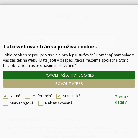
NEWSLETTER
Tato webová stránka používá cookies
Tyhle cookies nejsou pro tisk, ale pro lepší surfování! Pomáhají nám vyladit
váš zážitek na webu. Data jsou v bezpečí, takže můžeme společně tvořit
ODESLAT
bez obav. Souhlasíte s naším nastavením?
POVOLIT VŠECHNY COOKIES
POVOLIT VÝBĚR
Nutné
Preferenční
Statistické
Zobrazit
detaily
Marketingové
Neklasifikované
Technické řešení © 2026
CyberSoft s.r.o.
Podle zákona o evidenci tržeb je prodávající povinen vystavit kupujícímu účtenku. Zároveň
je povinen zaevidovat přijatou tržbu u správce daně online, v případě technického
výpadku pak nejpozději do 48 hodin.