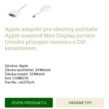
Apple adaptér pro všechny počítače
Apple osazené Mini Display portem.
Umožní připojení monioru s DVI
konektorem.
Výrobce
Apple
Záruka spotřebitel
24 Měsíců
Záruka ostatní
12 Měsíců
Kód
COMB570
Part No.
mb570z/b
POPIS PRODUKTU
PARAMETRY