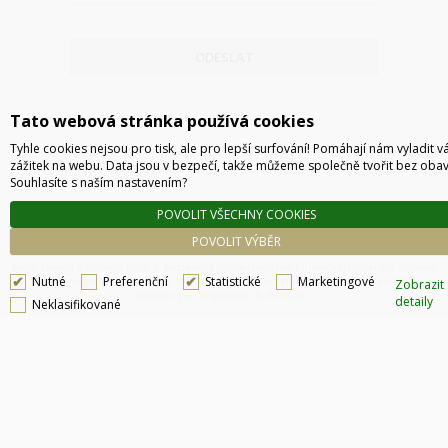
ODESLAT
Tato webová stránka používá cookies
Tyhle cookies nejsou pro tisk, ale pro lepší surfování! Pomáhají nám vyladit v
zážitek na webu. Data jsou v bezpečí, takže můžeme společně tvořit bez obav
Souhlasíte s naším nastavením?
POVOLIT VŠECHNY COOKIES
Technické řešení © 2026
CyberSoft s.r.o.
POVOLIT VÝBĚR
Podle zákona o evidenci tržeb je prodávající povinen vystavit kupujícímu účtenku. Zároveň
Nutné
Preferenční
Statistické
Marketingové
je povinen zaevidovat přijatou tržbu u správce daně online, v případě technického
Zobrazit
výpadku pak nejpozději do 48 hodin.
detaily
Neklasifikované