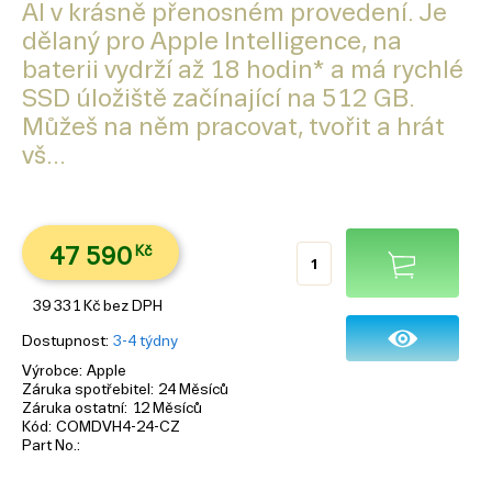
AI v krásně přenosném provedení. Je
dělaný pro Apple Intelligence, na
baterii vydrží až 18 hodin* a má rychlé
SSD úložiště začínající na 512 GB.
Můžeš na něm pracovat, tvořit a hrát
vš...
47 590
Kč
39 331
Kč
bez DPH
Dostupnost
3-4 týdny
Výrobce
Apple
Záruka spotřebitel
24 Měsíců
Záruka ostatní
12 Měsíců
Kód
COMDVH4-24-CZ
Part No.