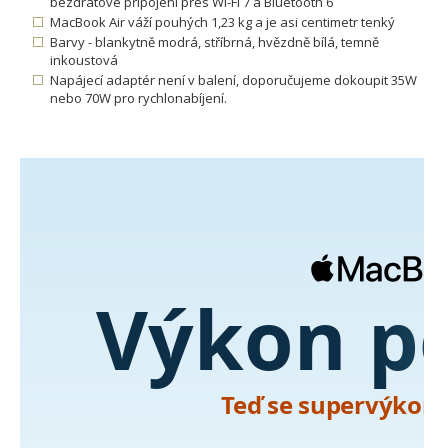
bezdrátové připojení přes Wi-Fi 7 a Bluetooth 6
MacBook Air váží pouhých 1,23 kg a je asi centimetr tenký
Barvy - blankytně modrá, stříbrná, hvězdně bílá, temně
inkoustová
Napájecí adaptér není v balení, doporučujeme dokoupit 35W
nebo 70W pro rychlonabíjení.