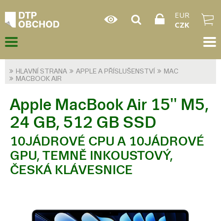
EUR
CZK
HLAVNÍ STRANA
APPLE A PŘÍSLUŠENSTVÍ
MAC
MACBOOK AIR
Apple MacBook Air 15'' M5,
24 GB, 512 GB SSD
10JÁDROVÉ CPU A 10JÁDROVÉ
GPU, TEMNĚ INKOUSTOVÝ,
ČESKÁ KLÁVESNICE