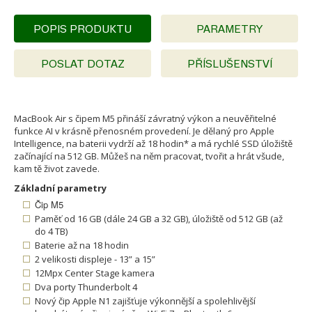
POPIS PRODUKTU
PARAMETRY
POSLAT DOTAZ
PŘÍSLUŠENSTVÍ
MacBook Air s čipem M5 přináší závratný výkon a neuvěřitelné
funkce AI v krásně přenosném provedení. Je dělaný pro Apple
Intelligence, na baterii vydrží až 18 hodin* a má rychlé SSD úložiště
začínající na 512 GB. Můžeš na něm pracovat, tvořit a hrát všude,
kam tě život zavede.
Základní parametry
Čip M5
Paměť od 16 GB (dále 24 GB a 32 GB), úložiště od 512 GB (až
do 4 TB)
Baterie až na 18 hodin
2 velikosti displeje - 13” a 15”
12Mpx Center Stage kamera
Dva porty Thunderbolt 4
Nový čip Apple N1 zajišťuje výkonnější a spolehlivější