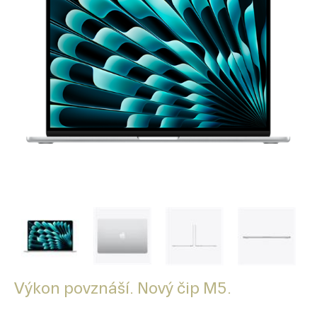
Výkon povznáší. Nový čip M5.