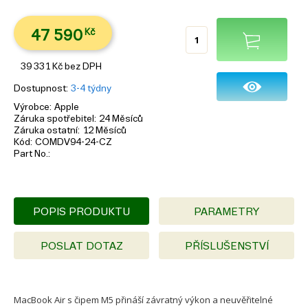
47 590
Kč
39 331
Kč
bez DPH
Dostupnost
3-4 týdny
Výrobce
Apple
Záruka spotřebitel
24 Měsíců
Záruka ostatní
12 Měsíců
Kód
COMDV94-24-CZ
Part No.
POPIS PRODUKTU
PARAMETRY
POSLAT DOTAZ
PŘÍSLUŠENSTVÍ
MacBook Air s čipem M5 přináší závratný výkon a neuvěřitelné