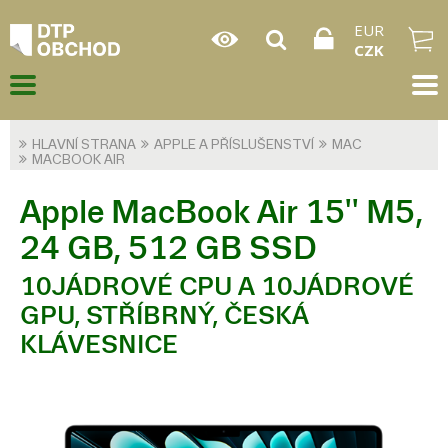
EUR
CZK
HLAVNÍ STRANA
APPLE A PŘÍSLUŠENSTVÍ
MAC
MACBOOK AIR
Apple MacBook Air 15'' M5,
24 GB, 512 GB SSD
10JÁDROVÉ CPU A 10JÁDROVÉ
GPU, STŘÍBRNÝ, ČESKÁ
KLÁVESNICE