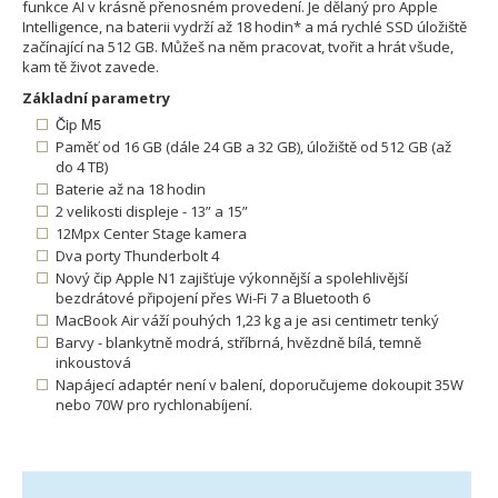
funkce AI v krásně přenosném provedení. Je dělaný pro Apple
Intelligence, na baterii vydrží až 18 hodin* a má rychlé SSD úložiště
začínající na 512 GB. Můžeš na něm pracovat, tvořit a hrát všude,
kam tě život zavede.
Základní parametry
Čip M5
Paměť od 16 GB (dále 24 GB a 32 GB), úložiště od 512 GB (až
do 4 TB)
Baterie až na 18 hodin
2 velikosti displeje - 13” a 15”
12Mpx Center Stage kamera
Dva porty Thunderbolt 4
Nový čip Apple N1 zajišťuje výkonnější a spolehlivější
bezdrátové připojení přes Wi-Fi 7 a Bluetooth 6
MacBook Air váží pouhých 1,23 kg a je asi centimetr tenký
Barvy - blankytně modrá, stříbrná, hvězdně bílá, temně
inkoustová
Napájecí adaptér není v balení, doporučujeme dokoupit 35W
nebo 70W pro rychlonabíjení.