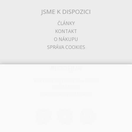
JSME K DISPOZICI
ČLÁNKY
KONTAKT
O NÁKUPU
SPRÁVA COOKIES
PRODEJNA
Thámova 32, Praha 8
MAPA
233 355 585
obchod@dtpobchod.cz