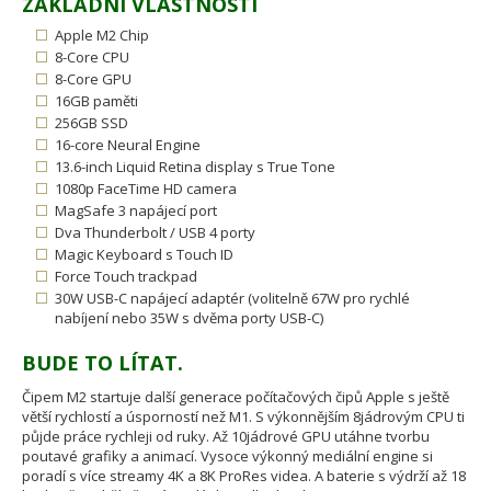
ZÁKLADNÍ VLASTNOSTI
Apple M2 Chip
8-Core CPU
8-Core GPU
16GB paměti
256GB SSD
16-core Neural Engine
13.6-inch Liquid Retina display s True Tone
1080p FaceTime HD camera
MagSafe 3 napájecí port
Dva Thunderbolt / USB 4 porty
Magic Keyboard s Touch ID
Force Touch trackpad
30W USB-C napájecí adaptér (volitelně 67W pro rychlé
nabíjení nebo 35W s dvěma porty USB-C)
BUDE TO LÍTAT.
Čipem M2 startuje další generace počítačových čipů Apple s ještě
větší rychlostí a úsporností než M1. S výkonnějším 8jádrovým CPU ti
půjde práce rychleji od ruky. Až 10jádrové GPU utáhne tvorbu
poutavé grafiky a animací. Vysoce výkonný mediální engine si
poradí s více streamy 4K a 8K ProRes videa. A baterie s výdrží až 18