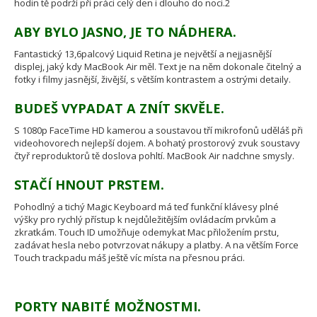
hodin tě podrží při práci celý den i dlouho do noci.2
ABY BYLO JASNO, JE TO NÁDHERA.
Fantastický 13,6palcový Liquid Retina je největší a nejjasnější
displej, jaký kdy MacBook Air měl. Text je na něm dokonale čitelný a
fotky i filmy jasnější, živější, s větším kontrastem a ostrými detaily.
BUDEŠ VYPADAT A ZNÍT SKVĚLE.
S 1080p FaceTime HD kamerou a soustavou tří mikrofonů uděláš při
videohovorech nejlepší dojem. A bohatý prostorový zvuk soustavy
čtyř reproduktorů tě doslova pohltí. MacBook Air nadchne smysly.
STAČÍ HNOUT PRSTEM.
Pohodlný a tichý Magic Keyboard má teď funkční klávesy plné
výšky pro rychlý přístup k nejdůležitějším ovládacím prvkům a
zkratkám. Touch ID umožňuje odemykat Mac přiložením prstu,
zadávat hesla nebo potvrzovat nákupy a platby. A na větším Force
Touch trackpadu máš ještě víc místa na přesnou práci.
PORTY NABITÉ MOŽNOSTMI.