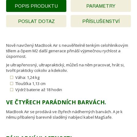
POPIS PRODUKTU
PARAMETRY
POSLAT DOTAZ
PŘÍSLUŠENSTVÍ
Nově navržený MacBook Air s neuvěřitelně tenkým celohliníkovým
tělem a čipem M2 další generace přináší výjimečnou rychlost a
úspornost.
Je ultrapřenosný, ultrapraktický, můžeš na něm pracovat, hrát si,
tvořit prakticky cokoliv a kdekoliv.
Váha: 1,24 kg
Tloušťka 1,13 cm
Výdrž baterie až 18 hodin
VE ČTYŘECH PARÁDNÍCH BARVÁCH.
MacBook Air se prodává ve čtyřech nádherných barvách. A je k
němu přibalený barevně sladěný nabíjecí kabel MagSafe.