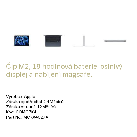
Čip M2, 18 hodinová baterie, oslnivý
displej a nabíjení magsafe.
Výrobce
Apple
Záruka spotřebitel
24 Měsíců
Záruka ostatní
12 Měsíců
Kód
COMC7X4
Part No.
MC7X4CZ/A