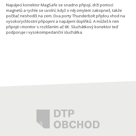
Napájecí konektor MagSafe se snadno připojí, drží pomocí
magnetů a rychle se uvolní, když o něj omylem zakopneš, takže
počítač neshodíš na zem. Dva porty Thunderbolt přijdou vhod na
vysokorychlostní připojení a napájení doplňků. A můžeš k nim
připojit i monitor s rozlišením až 6K. Sluchátkový konektor teď
podporuje i vysokoimpedanční sluchátka.