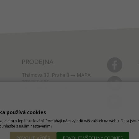
PRODEJNA
Thámova 32, Praha 8
MAPA
233 355 585
obchod@dtpobchod.cz
ka používá cookies
sk, ale pro lepší surfování! Pomáhají nám vyladit váš zážitek na webu. Data jso
Souhlasíte s naším nastavením?
POVOLIT VÝBĚR
POVOLIT VŠECHNY COOKIES