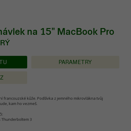
návlek na 15" MacBook Pro
DRÝ
KTU
PARAMETRY
AZ
itní francouzské kůže. Podšívka z jemného mikrovlákna tvůj
šude, kam ho vezmeš.
i:
s Thunderboltem 3