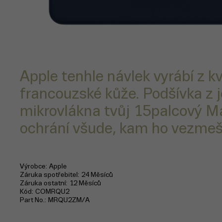
Apple tenhle návlek vyrábí z kv
francouzské kůže. Podšívka z
mikrovlákna tvůj 15palcový 
ochrání všude, kam ho vezmeš
Výrobce
Apple
Záruka spotřebitel
24 Měsíců
Záruka ostatní
12 Měsíců
Kód
COMRQU2
Part No.
MRQU2ZM/A