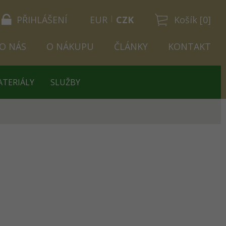
PŘIHLÁŠENÍ
EUR
CZK
Košík [0]
O NÁS
O NÁKUPU
ČLÁNKY
KONTAKT
ATERIÁLY
SLUŽBY