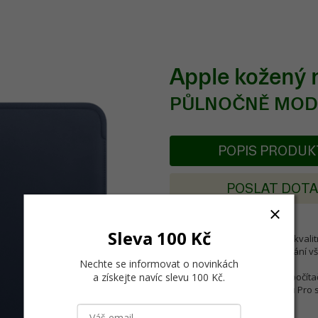
Apple kožený 
PŮLNOČNĚ MO
POPIS PRODU
POSLAT DOT
Sleva 100 Kč
Apple tenhle návlek vyrábí z kval
15palcový MacBook Pro ochrání v
Nechte se informovat o novinkách
a získejte navíc slevu 100 Kč
Kompatibilní s následujícími počítač
.
15palcové modely MacBooku Pro 