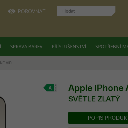
POROVNAT
Í
SPRÁVA BAREV
PŘÍSLUŠENSTVÍ
SPOTŘEBNÍ M
NE AIR
Apple iPhone
SVĚTLE ZLATÝ
POPIS PRODU