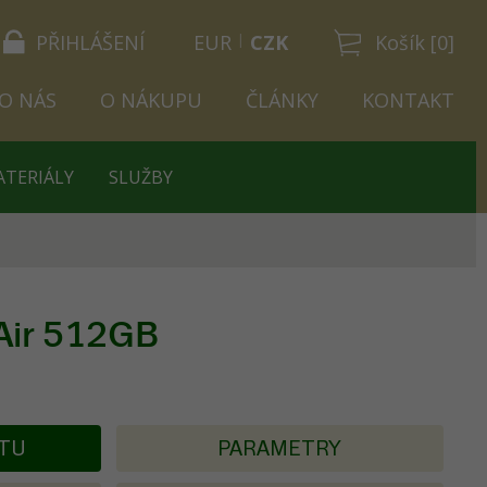
PŘIHLÁŠENÍ
EUR
CZK
Košík [0]
O NÁS
O NÁKUPU
ČLÁNKY
KONTAKT
ATERIÁLY
SLUŽBY
 Air 512GB
KTU
PARAMETRY