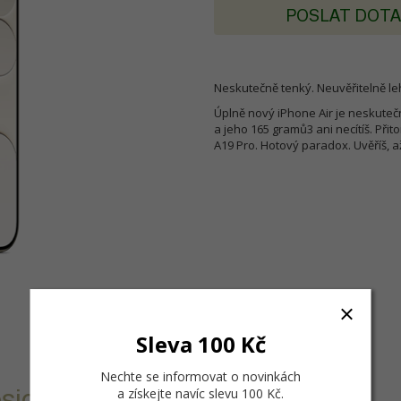
POSLAT DOT
Neskutečně tenký. Neuvěřitelně l
Úplně nový iPhone Air je neskutečn
a jeho 165 gramů3 ani necítíš. Přit
A19 Pro. Hotový paradox. Uvěříš, 
Sleva 100 Kč
Nechte se informovat o novinkách
sionála.
a získejte navíc slevu 100 Kč
.