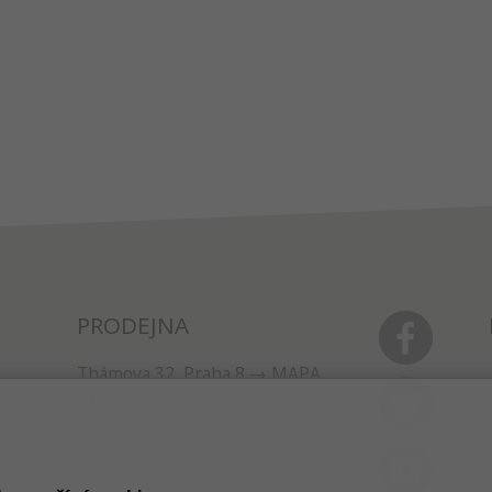
PRODEJNA
Thámova 32, Praha 8
MAPA
233 355 585
obchod@dtpobchod.cz