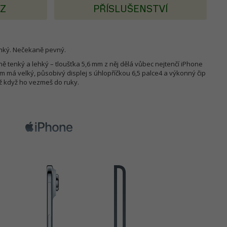
AZ
PŘÍSLUŠENSTVÍ
ehký. Nečekaně pevný.
ě tenký a lehký – tloušťka 5,6 mm z něj dělá vůbec nejtenčí iPhone
om má velký, působivý displej s úhlopříčkou 6,5 palce4 a výkonný čip
až když ho vezmeš do ruky.