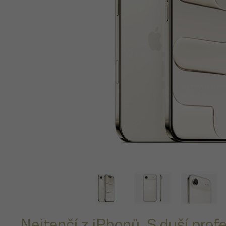
Nejtenčí z iPhonů. S duší profe