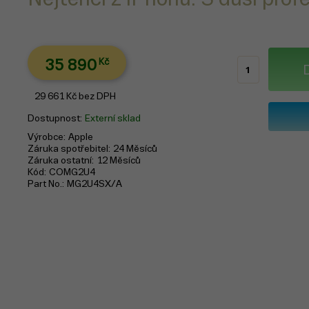
35 890
Kč
29 661
Kč
bez DPH
Dostupnost
Externí sklad
Výrobce
Apple
Záruka spotřebitel
24 Měsíců
Záruka ostatní
12 Měsíců
Kód
COMG2U4
Part No.
MG2U4SX/A