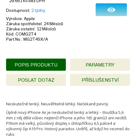
29 661
Kč
bez DPH
Dostupnost
2 týdny
Výrobce
Apple
Záruka spotřebitel
24 Měsíců
Záruka ostatní
12 Měsíců
Kód
COMG2T4
Part No.
MG2T4SX/A
POPIS PRODUKTU
PARAMETRY
POSLAT DOTAZ
PŘÍSLUŠENSTVÍ
Neskutečně tenký. Neuvěřitelně lehký. Nečekaně pevný.
Úplně nový iPhone Air je neskutečně tenký a lehký – tloušťka 5,6
mm z něj dělá vůbec nejtenčí iPhone a jeho 165 gramů3 ani necítíš.
Přitom má velký, působivý displej s úhlopříčkou 6,5 palce4 a
výkonný čip A19 Pro. Hotový paradox. Uvěříš, až když ho vezmeš do
ruky.