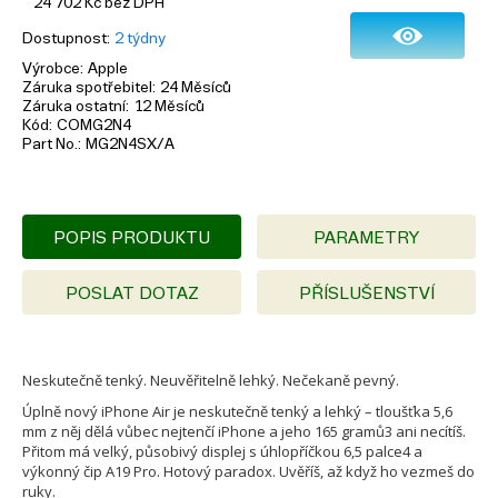
24 702
Kč
bez DPH
Dostupnost
2 týdny
Výrobce
Apple
Záruka spotřebitel
24 Měsíců
Záruka ostatní
12 Měsíců
Kód
COMG2N4
Part No.
MG2N4SX/A
POPIS PRODUKTU
PARAMETRY
POSLAT DOTAZ
PŘÍSLUŠENSTVÍ
Neskutečně tenký. Neuvěřitelně lehký. Nečekaně pevný.
Úplně nový iPhone Air je neskutečně tenký a lehký – tloušťka 5,6
mm z něj dělá vůbec nejtenčí iPhone a jeho 165 gramů3 ani necítíš.
Přitom má velký, působivý displej s úhlopříčkou 6,5 palce4 a
výkonný čip A19 Pro. Hotový paradox. Uvěříš, až když ho vezmeš do
ruky.