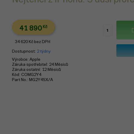
41 890
Kč
34 620
Kč
bez DPH
Dostupnost
2 týdny
Výrobce
Apple
Záruka spotřebitel
24 Měsíců
Záruka ostatní
12 Měsíců
Kód
COMG2Y4
Part No.
MG2Y4SX/A