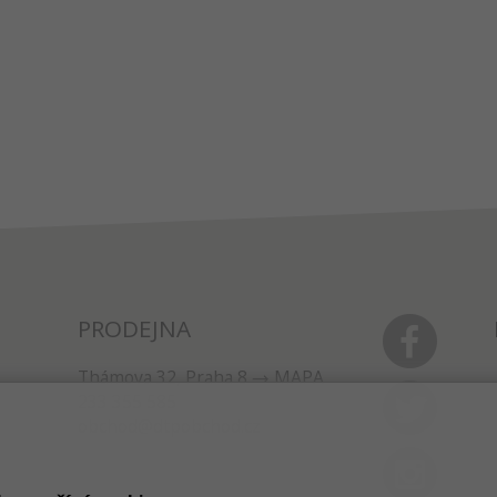
PRODEJNA
Thámova 32, Praha 8
MAPA
233 355 585
obchod@dtpobchod.cz