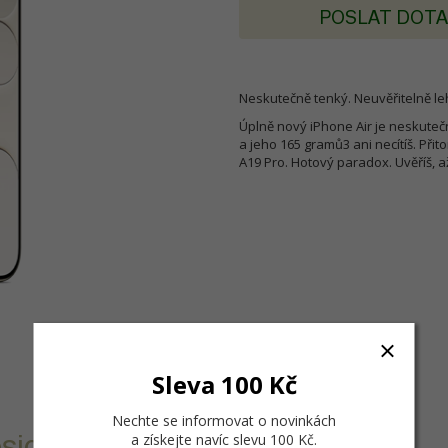
POSLAT DOT
Neskutečně tenký. Neuvěřitelně l
Úplně nový iPhone Air je neskutečn
a jeho 165 gramů3 ani necítíš. Přit
A19 Pro. Hotový paradox. Uvěříš, 
Sleva 100 Kč
Nechte se informovat o novinkách
sionála.
a získejte navíc slevu 100 Kč
.