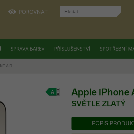
POROVNAT
Í
SPRÁVA BAREV
PŘÍSLUŠENSTVÍ
SPOTŘEBNÍ M
NE AIR
Apple iPhone 
SVĚTLE ZLATÝ
POPIS PRODU