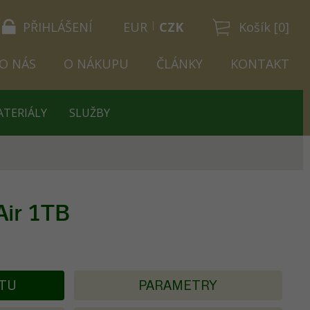
PŘIHLÁŠENÍ
EUR
CZK
Košík [0]
O NÁS
O NÁKUPU
ČLÁNKY
KONTAKT
ATERIÁLY
SLUŽBY
Air 1TB
KTU
PARAMETRY