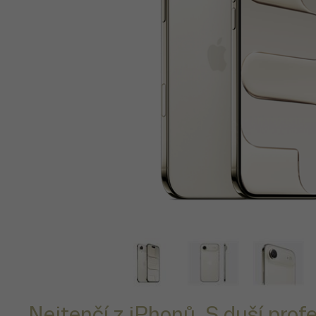
Nejtenčí z iPhonů. S duší profe