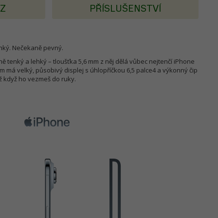
AZ
PŘÍSLUŠENSTVÍ
ehký. Nečekaně pevný.
ě tenký a lehký – tloušťka 5,6 mm z něj dělá vůbec nejtenčí iPhone
om má velký, působivý displej s úhlopříčkou 6,5 palce4 a výkonný čip
až když ho vezmeš do ruky.