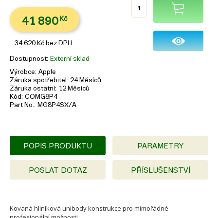
41 890
Kč
34 620
Kč
bez DPH
Dostupnost
Externí sklad
Výrobce
Apple
Záruka spotřebitel
24 Měsíců
Záruka ostatní
12 Měsíců
Kód
COMG8P4
Part No.
MG8P4SX/A
POPIS PRODUKTU
PARAMETRY
POSLAT DOTAZ
PŘÍSLUŠENSTVÍ
Kovaná hliníková unibody konstrukce pro mimořádné
profesionální možnosti.