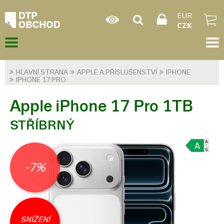
EUR
CZK
HLAVNÍ STRANA
APPLE A PŘÍSLUŠENSTVÍ
IPHONE
IPHONE 17 PRO
Apple iPhone 17 Pro 1TB
STŘÍBRNÝ
-7%
SNÍŽENÍ