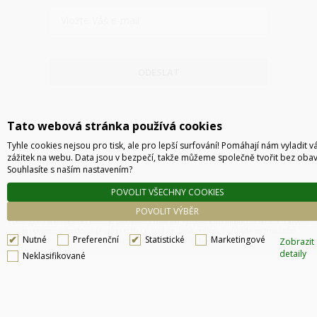
ODESLAT
Tato webová stránka používá cookies
Tyhle cookies nejsou pro tisk, ale pro lepší surfování! Pomáhají nám vyladit v
zážitek na webu. Data jsou v bezpečí, takže můžeme společně tvořit bez obav
Souhlasíte s naším nastavením?
POVOLIT VŠECHNY COOKIES
Technické řešení © 2026
CyberSoft s.r.o.
POVOLIT VÝBĚR
Podle zákona o evidenci tržeb je prodávající povinen vystavit kupujícímu účtenku. Zároveň
je povinen zaevidovat přijatou tržbu u správce daně online, v případě technického
Nutné
Preferenční
Statistické
Marketingové
Zobrazit
výpadku pak nejpozději do 48 hodin.
detaily
Neklasifikované