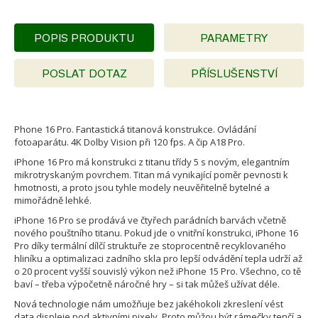
POPIS PRODUKTU
PARAMETRY
POSLAT DOTAZ
PŘÍSLUŠENSTVÍ
Phone 16 Pro. Fantastická titanová konstrukce. Ovládání
fotoaparátu. 4K Dolby Vision při 120 fps. A čip A18 Pro.
iPhone 16 Pro má konstrukci z titanu třídy 5 s novým, elegantním
mikrotryskaným povrchem. Titan má vynikající poměr pevnosti k
hmotnosti, a proto jsou tyhle modely neuvěřitelně bytelné a
mimořádně lehké.
iPhone 16 Pro se prodává ve čtyřech parádních barvách včetně
nového pouštního titanu. Pokud jde o vnitřní konstrukci, iPhone 16
Pro díky termální dílčí struktuře ze stoprocentně recyklovaného
hliníku a optimalizaci zadního skla pro lepší odvádění tepla udrží až
o 20 procent vyšší souvislý výkon než iPhone 15 Pro. Všechno, co tě
baví – třeba výpočetně náročné hry – si tak můžeš užívat déle.
Nová technologie nám umožňuje bez jakéhokoli zkreslení vést
data displeje pod aktivními pixely. Proto můžou být rámečky tenčí a