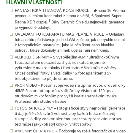
HLAVNÍ VLASTNOSTI
FANTASTICKÁ TITANOVÁ KONSTRUKCE – iPhone 16 Pro má
pevnou a lehkou konstrukci z titanu a větší, 6,3palcový Super
1
Retina XDR displej.
Díky Ceramic Shieldu nejnovější generace
je výjimečně
odolný.
OVLÁDÁNÍ FOTOAPARÁTU MÁŠ PEVNĚ V RUCE – Ovládání
fotoaparátu představuje jednodušší způsob, jak se rychle dostat
k fotografickým nástrojům, jako je přiblížení nebo hloubka
ostrosti, takže dokonalý snímek uděláš, ani nemrkneš.
VELKOLEPÉ SNÍMKY – S vyspělejším 48MP ultraširokoúhlým
fotoaparátem dokážeš zachytit neskutečně jemně
vykreslené makrosnímky i fantastické širokoúhlé záběry.
Chceš ostřejší fotky z větší dálky? S fotoaparátem s 5×
teleobjektivem to půjde snadno.
PROFI VIDEO – Posuň svoje videa na úplně novou úroveň díky
48MP Fusion fotoaparátu s 4K Dolby Vision při 120 fps a
studiovým mikrofonům pro vyšší kvalitu nahrávání zvuku.
Profesionální studio v kapse.
FOTOGRAFICKÉ STYLY – Fotografické styly nejnovější generace
ti dají ještě větší tvůrčí volnost, aby každá fotka měla tvůj
rukopis. A díky zdokonalenému procesu zpracování obrazu
teď můžeš jakýkoli styl kdykoli vrátit zpátky.
VÝKONNÝ ČIP A18 PRO –
Podporuje vyspělé fotografické a video