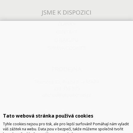
JSME K DISPOZICI
ČLÁNKY
KONTAKT
O NÁKUPU
SPRÁVA COOKIES
PRODEJNA
Thámova 32, Praha 8
MAPA
233 355 585
obchod@dtpobchod.cz
Tato webová stránka používá cookies
Tyhle cookies nejsou pro tisk, ale pro lepší surfování! Pomáhají nám vyladit
váš zážitek na webu. Data jsou v bezpečí, takže můžeme společně tvořit