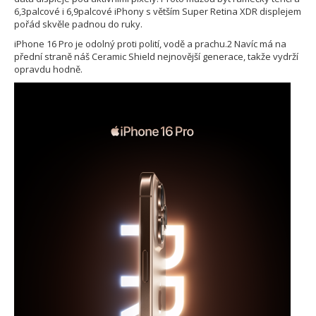
6,3palcové i 6,9palcové iPhony s větším Super Retina XDR displejem
pořád skvěle padnou do ruky.
iPhone 16 Pro je odolný proti polití, vodě a prachu.2 Navíc má na
přední straně náš Ceramic Shield nejnovější generace, takže vydrží
opravdu hodně.