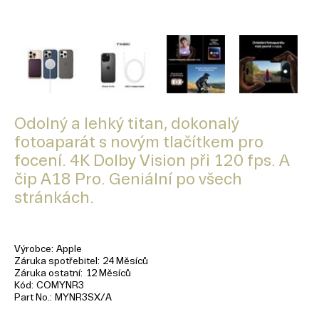
Odolný a lehký titan, dokonalý
fotoaparát s novým tlačítkem pro
focení. 4K Dolby Vision při 120 fps. A
čip A18 Pro. Geniální po všech
stránkách.
Výrobce
Apple
Záruka spotřebitel
24 Měsíců
Záruka ostatní
12 Měsíců
Kód
COMYNR3
Part No.
MYNR3SX/A