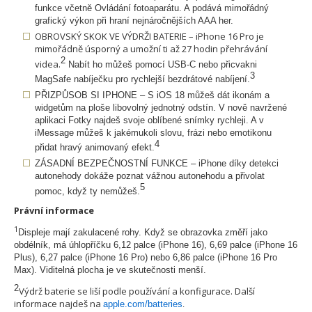
funkce včetně Ovládání fotoaparátu. A podává mimořádný
grafický výkon při hraní nejnáročnějších AAA her.
OBROVSKÝ SKOK VE VÝDRŽI BATERIE – iPhone 16 Pro je
mimořádně úsporný a umožní ti až 27 hodin přehrávání
2
videa.
Nabít ho můžeš pomocí USB-C nebo přicvakni
3
MagSafe nabíječku pro rychlejší bezdrátové nabíjení.
PŘIZPŮSOB SI IPHONE – S
i
OS 18 můžeš dát ikonám a
widgetům na ploše libovolný jednotný odstín. V nově navržené
aplikaci Fotky najdeš svoje oblíbené snímky rychleji. A v
iMessage můžeš k jakémukoli slovu, frázi nebo emotikonu
4
přidat hravý animovaný efekt.
ZÁSADNÍ BEZPEČNOSTNÍ FUNKCE – iPhone díky detekci
autonehody dokáže poznat vážnou autonehodu a přivolat
5
pomoc, když ty nemůžeš.
Právní informace
1
Displeje mají zakulacené rohy. Když se obrazovka změří jako
obdélník, má úhlopříčku 6,12 palce (iPhone 16), 6,69 palce (iPhone 16
Plus), 6,27 palce (iPhone 16 Pro) nebo 6,86 palce (iPhone 16 Pro
Max). Viditelná plocha je ve skutečnosti menší.
2
Výdrž baterie se liší podle používání a konfigurace. Další
informace najdeš na
apple.com/batteries
.