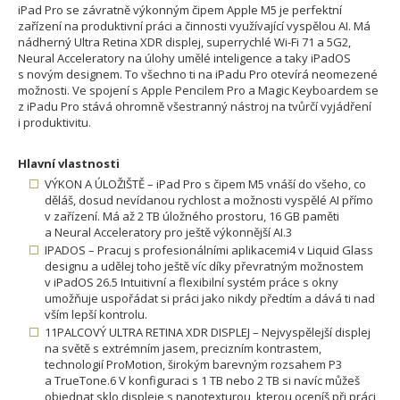
iPad Pro se závratně výkonným čipem Apple M5 je perfektní
zařízení na produktivní práci a činnosti využívající vyspělou AI. Má
nádherný Ultra Retina XDR displej, superrychlé Wi-Fi 71 a 5G2,
Neural Acceleratory na úlohy umělé inteligence a taky iPadOS
s novým designem. To všechno ti na iPadu Pro otevírá neomezené
možnosti. Ve spojení s Apple Pencilem Pro a Magic Keyboardem se
z iPadu Pro stává ohromně všestranný nástroj na tvůrčí vyjádření
i produktivitu.
Hlavní vlastnosti
VÝKON A ÚLOŽIŠTĚ – iPad Pro s čipem M5 vnáší do všeho, co
děláš, dosud nevídanou rychlost a možnosti vyspělé AI přímo
v zařízení. Má až 2 TB úložného prostoru, 16 GB paměti
a Neural Acceleratory pro ještě výkonnější AI.3
IPADOS – Pracuj s profesionálními aplikacemi4 v Liquid Glass
designu a udělej toho ještě víc díky převratným možnostem
v iPadOS 26.5 Intuitivní a flexibilní systém práce s okny
umožňuje uspořádat si práci jako nikdy předtím a dává ti nad
vším lepší kontrolu.
11PALCOVÝ ULTRA RETINA XDR DISPLEJ – Nejvyspělejší displej
na světě s extrémním jasem, precizním kontrastem,
technologií ProMotion, širokým barevným rozsahem P3
a TrueTone.6 V konfiguraci s 1 TB nebo 2 TB si navíc můžeš
objednat sklo displeje s nanotexturou, kterou oceníš při práci