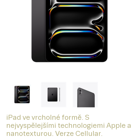
iPad ve vrcholné formě. S
nejvyspělejšími technologiemi Apple a
nanotexturou. Verze Cellular.