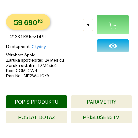
59 690
Kč
49 331
Kč
bez DPH
Dostupnost
2 týdny
Výrobce
Apple
Záruka spotřebitel
24 Měsíců
Záruka ostatní
12 Měsíců
Kód
COME2W4
Part No.
ME2W4HC/A
POPIS PRODUKTU
PARAMETRY
POSLAT DOTAZ
PŘÍSLUŠENSTVÍ