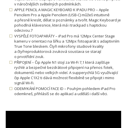
v náročnějších světelných podmínkách.
APPLE PENCIL A MAGIC KEYBOARD K IPADU PRO – Apple
Pencilem Pro a Apple Pencilem (USB-C) můžeš intuitivně
a přesně kreslit, dělat si poznámky a tvořit. Magic Keyboard je
pohodlná klávesnice, která má i trackpad s haptickou
odezvou.7
VYSPĚLÉ FOTOAPARÁTY – iPad Pro má 12Mpx Center Stage
kameru v orientaci na šířku a 12Mpx fotoaparát s adaptivním
True Tone bleskem. Čtyři mikrofony studiové kvality
a čtyřreproduktorová zvuková soustava se starají
o prvotřídní zvuk.
PŘIPOJENÍ – Čip Apple N1 stojí za Wi-Fi 7,1 která zajišťuje
rychlé a bezpečné bezdrátové připojení na přenos fotek,
dokumentů nebo velkých videí. A supperychlá 5G využívající
čip Apple C1X2 ti dává možnost flexibilně se připojit i mimo
signál Wi-Fi.
ODEMYKÁNÍ POMOCÍ FACE ID – Pouhým pohledem iPad Pro
odemkneš, přihlásíš se do aplikací a uděláš i další věci.