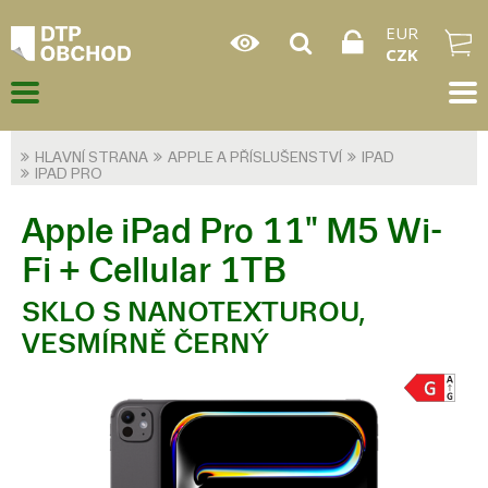
EUR
CZK
HLAVNÍ STRANA
APPLE A PŘÍSLUŠENSTVÍ
IPAD
IPAD PRO
Apple iPad Pro 11" M5 Wi-
Fi + Cellular 1TB
SKLO S NANOTEXTUROU,
VESMÍRNĚ ČERNÝ