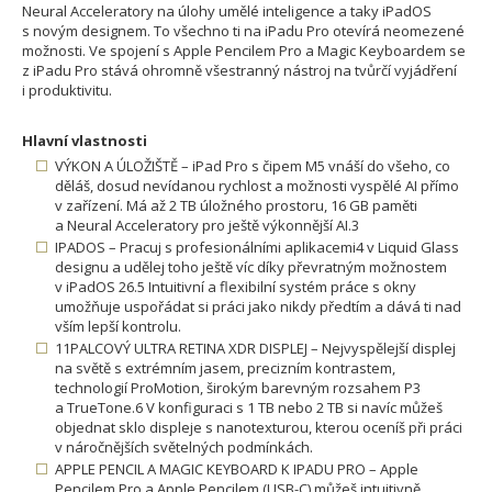
Neural Acceleratory na úlohy umělé inteligence a taky iPadOS
s novým designem. To všechno ti na iPadu Pro otevírá neomezené
možnosti. Ve spojení s Apple Pencilem Pro a Magic Keyboardem se
z iPadu Pro stává ohromně všestranný nástroj na tvůrčí vyjádření
i produktivitu.
Hlavní vlastnosti
VÝKON A ÚLOŽIŠTĚ – iPad Pro s čipem M5 vnáší do všeho, co
děláš, dosud nevídanou rychlost a možnosti vyspělé AI přímo
v zařízení. Má až 2 TB úložného prostoru, 16 GB paměti
a Neural Acceleratory pro ještě výkonnější AI.3
IPADOS – Pracuj s profesionálními aplikacemi4 v Liquid Glass
designu a udělej toho ještě víc díky převratným možnostem
v iPadOS 26.5 Intuitivní a flexibilní systém práce s okny
umožňuje uspořádat si práci jako nikdy předtím a dává ti nad
vším lepší kontrolu.
11PALCOVÝ ULTRA RETINA XDR DISPLEJ – Nejvyspělejší displej
na světě s extrémním jasem, precizním kontrastem,
technologií ProMotion, širokým barevným rozsahem P3
a TrueTone.6 V konfiguraci s 1 TB nebo 2 TB si navíc můžeš
objednat sklo displeje s nanotexturou, kterou oceníš při práci
v náročnějších světelných podmínkách.
APPLE PENCIL A MAGIC KEYBOARD K IPADU PRO – Apple
Pencilem Pro a Apple Pencilem (USB-C) můžeš intuitivně