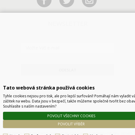
NEWSLETTER
ODESLAT
Tato webová stránka používá cookies
Tyhle cookies nejsou pro tisk, ale pro lepší surfování! Pomáhají nám vyladit v
zážitek na webu. Data jsou v bezpečí, takže můžeme společně tvořit bez obav
Souhlasíte s naším nastavením?
POVOLIT VŠECHNY COOKIES
POVOLIT VÝBĚR
Technické řešení © 2026
CyberSoft s.r.o.
Podle zákona o evidenci tržeb je prodávající povinen vystavit kupujícímu účtenku. Zároveň