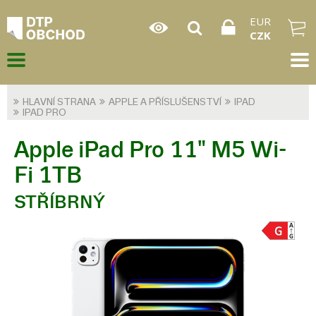
EUR
CZK
HLAVNÍ STRANA
APPLE A PŘÍSLUŠENSTVÍ
IPAD
IPAD PRO
Apple iPad Pro 11" M5 Wi-
Fi 1TB
STŘÍBRNÝ