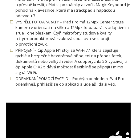
a přesně kreslit, dělat si poznámky a tvořit. Magic Keyboard je
pohodlná klávesnice, která má i trackpad s haptickou
odezvou.7
VYSPĚLÉ FOTOAPARÁTY – iPad Pro má 12Mpx Center Stage
kameru v orientaci na šířku a 12Mpx fotoaparát s adaptivním
True Tone bleskem. Čtyři mikrofony studiové kvality
a čtyřreproduktorová zvuková soustava se starají
o prvotřídní zvuk.
PŘIPOJENÍ – Čip Apple N1 stojí za Wi-Fi 7,1 která zajišťuje
rychlé a bezpečné bezdrátové připojení na přenos fotek,
dokumentů nebo velkých videí. A supperychlá 5G využívající
čip Apple C1X2 ti dává možnost flexibilně se připojit i mimo
signál Wi-Fi.
ODEMYKÁNÍ POMOCÍ FACE ID – Pouhým pohledem iPad Pro
odemkneš, přihlásíš se do aplikací a uděláš i další věci.