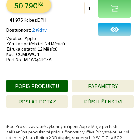
50 790
Kč
41 975
Kč
bez DPH
Dostupnost
2 týdny
Výrobce
Apple
Záruka spotřebitel
24 Měsíců
Záruka ostatní
12 Měsíců
Kód
COMDWQ4
Part No.
MDWQ4HC/A
POPIS PRODUKTU
PARAMETRY
POSLAT DOTAZ
PŘÍSLUŠENSTVÍ
iPad Pro se závratně výkonným čipem Apple M5 je perfektní
zařízení na produktivní práci a činnosti využívající vyspělou AI. Má
nádherný Ultra Retina XDR displej, superrychlé Wi-Fi 71 a 5G2,