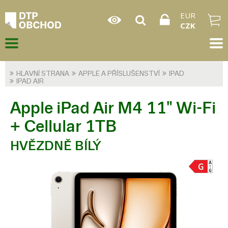
EUR
CZK
HLAVNÍ STRANA
APPLE A PŘÍSLUŠENSTVÍ
IPAD
IPAD AIR
Apple iPad Air M4 11" Wi-Fi
+ Cellular 1TB
HVĚZDNĚ BÍLÝ