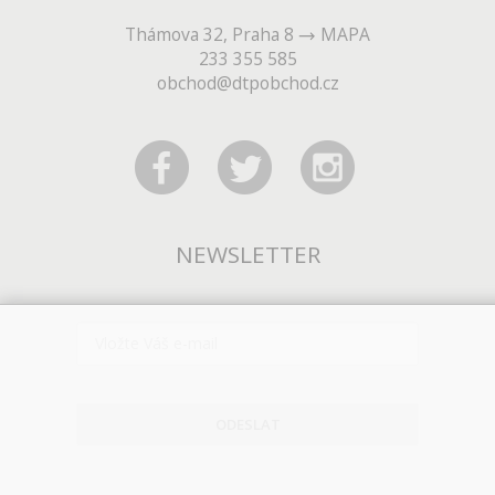
Thámova 32, Praha 8
MAPA
233 355 585
obchod@dtpobchod.cz
NEWSLETTER
ODESLAT