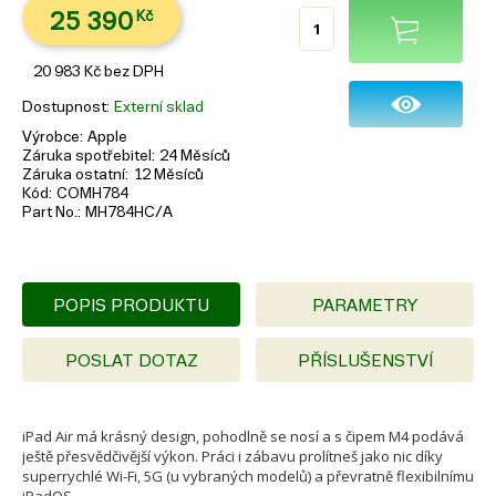
25 390
Kč
20 983
Kč
bez DPH
Dostupnost
Externí sklad
Výrobce
Apple
Záruka spotřebitel
24 Měsíců
Záruka ostatní
12 Měsíců
Kód
COMH784
Part No.
MH784HC/A
POPIS PRODUKTU
PARAMETRY
POSLAT DOTAZ
PŘÍSLUŠENSTVÍ
iPad Air má krásný design, pohodlně se nosí a s čipem M4 podává
ještě přesvědčivější výkon. Práci i zábavu prolítneš jako nic díky
superrychlé Wi-Fi, 5G (u vybraných modelů) a převratně flexibilnímu