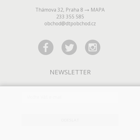
Thámova 32, Praha 8
MAPA
233 355 585
obchod@dtpobchod.cz
NEWSLETTER
ODESLAT