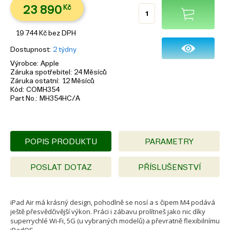
23 890
Kč
19 744
Kč
bez DPH
Dostupnost
2 týdny
Výrobce
Apple
Záruka spotřebitel
24 Měsíců
Záruka ostatní
12 Měsíců
Kód
COMH354
Part No.
MH354HC/A
POPIS PRODUKTU
PARAMETRY
POSLAT DOTAZ
PŘÍSLUŠENSTVÍ
iPad Air má krásný design, pohodlně se nosí a s čipem M4 podává
ještě přesvědčivější výkon. Práci i zábavu prolítneš jako nic díky
superrychlé Wi-Fi, 5G (u vybraných modelů) a převratně flexibilnímu