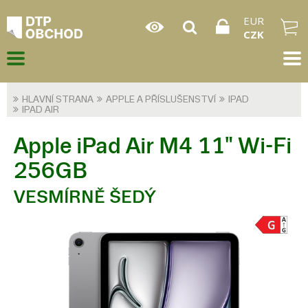
EUR
CZK
HLAVNÍ STRANA
APPLE A PŘÍSLUŠENSTVÍ
IPAD
IPAD AIR
Apple iPad Air M4 11" Wi-Fi
256GB
VESMÍRNĚ ŠEDÝ