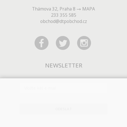
Thámova 32, Praha 8
MAPA
233 355 585
obchod@dtpobchod.cz
NEWSLETTER
ODESLAT