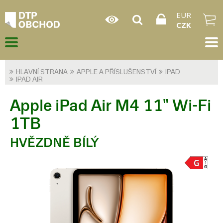
EUR
CZK
HLAVNÍ STRANA
APPLE A PŘÍSLUŠENSTVÍ
IPAD
IPAD AIR
Apple iPad Air M4 11" Wi-Fi
1TB
HVĚZDNĚ BÍLÝ