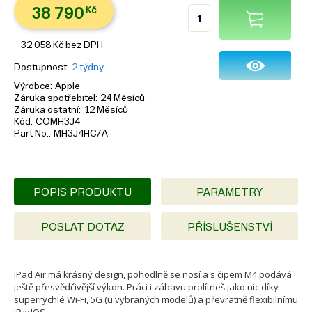
38 790
Kč
32 058
Kč
bez DPH
Dostupnost
2 týdny
Výrobce
Apple
Záruka spotřebitel
24 Měsíců
Záruka ostatní
12 Měsíců
Kód
COMH3J4
Part No.
MH3J4HC/A
POPIS PRODUKTU
PARAMETRY
POSLAT DOTAZ
PŘÍSLUŠENSTVÍ
iPad Air má krásný design, pohodlně se nosí a s čipem M4 podává
ještě přesvědčivější výkon. Práci i zábavu prolítneš jako nic díky
superrychlé Wi-Fi, 5G (u vybraných modelů) a převratně flexibilnímu