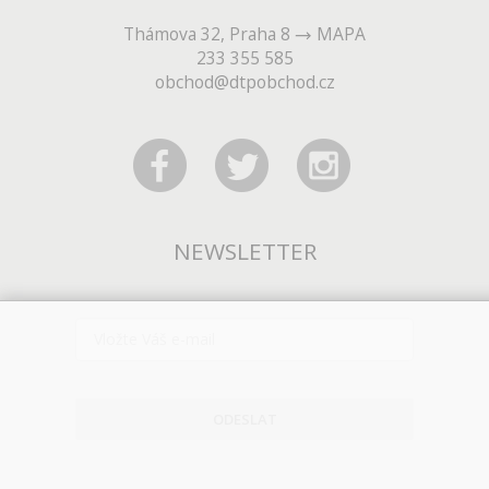
Thámova 32, Praha 8
MAPA
233 355 585
obchod@dtpobchod.cz
NEWSLETTER
ODESLAT