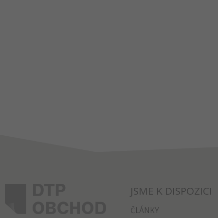
JSME K DISPOZICI
ČLÁNKY