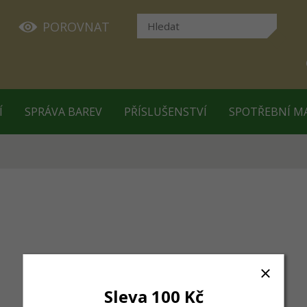
POROVNAT
Í
SPRÁVA BAREV
PŘÍSLUŠENSTVÍ
SPOTŘEBNÍ M
Sleva 100 Kč