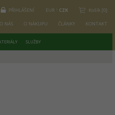
PŘIHLÁŠENÍ
EUR
CZK
Košík [0]
O NÁS
O NÁKUPU
ČLÁNKY
KONTAKT
ATERIÁLY
SLUŽBY