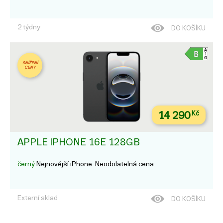
2 týdny
DO KOŠÍKU
SNÍŽENÍ
CENY
14 290
Kč
APPLE IPHONE 16E 128GB
černý
Nejnovější iPhone. Neodolatelná cena.
Externí sklad
DO KOŠÍKU