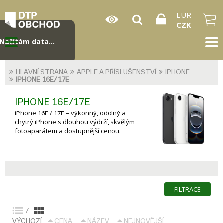
EUR
CZK
Načítám data...
HLAVNÍ STRANA
APPLE A PŘÍSLUŠENSTVÍ
IPHONE
IPHONE 16E/17E
IPHONE 16E/17E
iPhone 16E / 17E – výkonný, odolný a
chytrý iPhone s dlouhou výdrží, skvělým
fotoaparátem a dostupnější cenou.
FILTRACE
/
VÝCHOZÍ
CENA
NÁZEV
NEJNOVĚJŠÍ