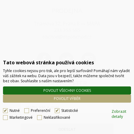
PRODEJNA
Thámova 32, Praha 8
MAPA
233 355 585
obchod@dtpobchod.cz
Tato webová stránka používá cookies
Tyhle cookies nejsou pro tisk, ale pro lepší surfování! Pomáhají nám vyladit
váš zážitek na webu. Data jsou v bezpečí, takže můžeme společně tvořit
bez obav. Souhlasíte s naším nastavením?
NEWSLETTER
POVOLIT VŠECHNY COOKIES
POVOLIT VÝBĚR
Nutné
Preferenční
Statistické
Zobrazit
detaily
Marketingové
Neklasifikované
ODESLAT