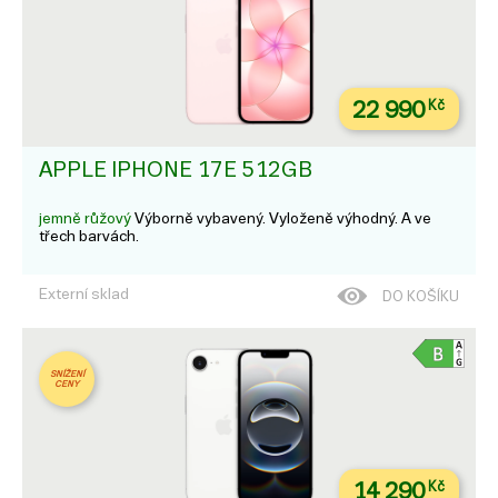
22 990
Kč
APPLE IPHONE 17E 512GB
jemně růžový
Výborně vybavený. Vyloženě výhodný. A ve
třech barvách.
Externí sklad
DO KOŠÍKU
SNÍŽENÍ
CENY
14 290
Kč