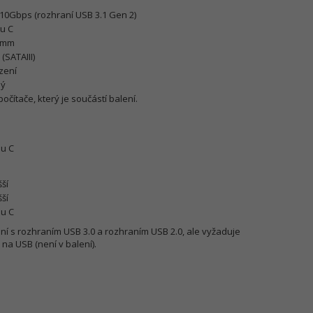
0Gbps (rozhraní USB 3.1 Gen 2)
pu C
5 mm
(SATAIII)
azení
ný
očítače, který je součástí balení.
pu C
ší
ší
pu C
ní s rozhraním USB 3.0 a rozhraním USB 2.0, ale vyžaduje
a USB (není v balení).