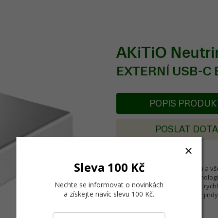
AKiTiO Neutri
EXTERNÍ USB-C 
POPIS PRODU
POSLAT DOT
Sleva 100 Kč
Vychutnejte si rychlost, výkon a v
SSD. Inovace nejnovější technolog
Nechte se informovat o novinkách
rychlosti až 10 Gb / s, dvakrát rych
a získejte navíc slevu 100 Kč
.
snadněji ovladatelný než kdy jindy
Funkce: