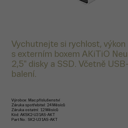
Vychutnejte si rychlost, výkon
s externím boxem AKiTiO Neut
2,5" disky a SSD. Včetně USB
balení.
Výrobce
Mac příslušenství
Záruka spotřebitel
24 Měsíců
Záruka ostatní
12 Měsíců
Kód
AKSK2-U31AS-AKT
Part No.
SK2-U31AS-AKT