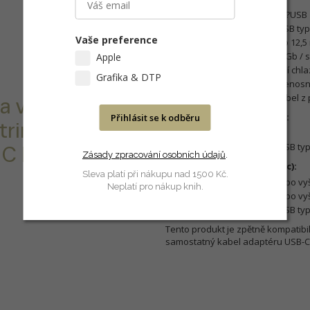
Rozhraní SuperSpeed ??USB 1
Reverzibilní konektor USB ty
Vaše preference
Určeno pro disky 2,5" do 12,
Podporuje disky SATA 6Gb / s 
Apple
Velký chladič pro pasivní chl
Grafika & DTP
Odolný, kompaktní a přenos
Napájení přes USB-C kabel z p
 a všestrannost
Systémové požadavky (PC):
Přihlásit se k odběru
rino U3.1 pro
Windows 7 nebo vyšší
Počítač s konektorem USB ty
-C kabelu v
Zásady zpracování osobních údajů
.
Systémové požadavky (Mac):
Sleva platí při nákupu nad 1500 Kč.
USB 3.1: Mac OS 10.9 nebo vyš
Neplatí pro nákup knih.
USB 3.0: Mac OS 10.7 nebo vyš
Počítač s konektorem USB ty
Tento produkt je zpětně kompatibil
samostatný kabel adaptéru USB-C n