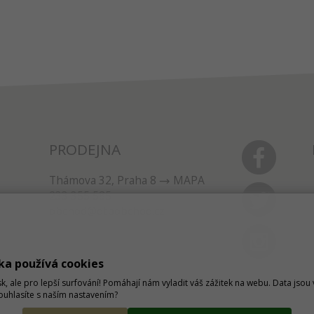
PRODEJNA
Thámova 32, Praha 8
MAPA
233 355 585
obchod@dtpobchod.cz
ka používá cookies
sk, ale pro lepší surfování! Pomáhají nám vyladit váš zážitek na webu. Data jso
Souhlasíte s naším nastavením?