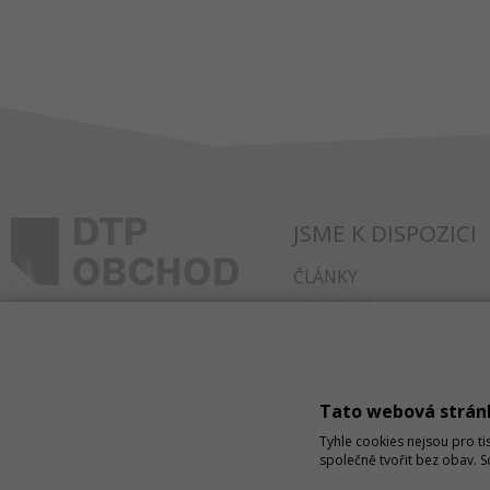
JSME K DISPOZICI
ČLÁNKY
KONTAKT
O NÁKUPU
SPRÁVA COOKIES
Tato webová strán
Tyhle cookies nejsou pro ti
společně tvořit bez obav. 