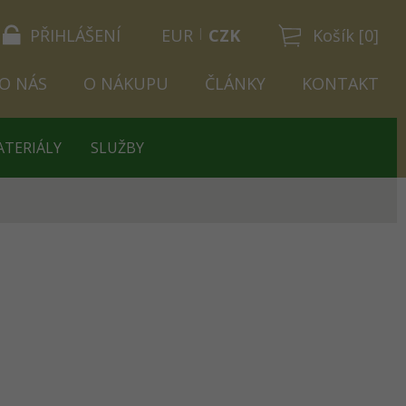
PŘIHLÁŠENÍ
EUR
CZK
Košík [0]
O NÁS
O NÁKUPU
ČLÁNKY
KONTAKT
ATERIÁLY
SLUŽBY