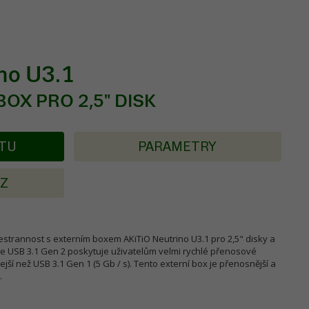
no U3.1
BOX PRO 2,5" DISK
KTU
PARAMETRY
AZ
šestrannost s externím boxem AKiTiO Neutrino U3.1 pro 2,5" disky a
ie USB 3.1 Gen 2 poskytuje uživatelům velmi rychlé přenosové
lejší než USB 3.1 Gen 1 (5 Gb / s). Tento externí box je přenosnější a
.