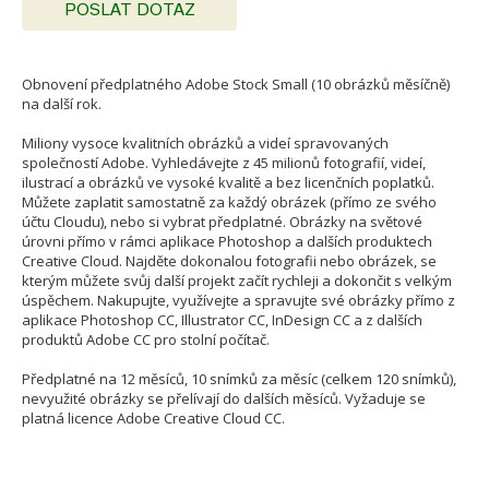
POSLAT DOTAZ
Obnovení předplatného Adobe Stock Small (10 obrázků měsíčně)
na další rok.
Miliony vysoce kvalitních obrázků a videí spravovaných
společností Adobe. Vyhledávejte z 45 milionů fotografií, videí,
ilustrací a obrázků ve vysoké kvalitě a bez licenčních poplatků.
Můžete zaplatit samostatně za každý obrázek (přímo ze svého
účtu Cloudu), nebo si vybrat předplatné. Obrázky na světové
úrovni přímo v rámci aplikace Photoshop a dalších produktech
Creative Cloud. Najděte dokonalou fotografii nebo obrázek, se
kterým můžete svůj další projekt začít rychleji a dokončit s velkým
úspěchem. Nakupujte, využívejte a spravujte své obrázky přímo z
aplikace Photoshop CC, Illustrator CC, InDesign CC a z dalších
produktů Adobe CC pro stolní počítač.
Předplatné na 12 měsíců, 10 snímků za měsíc (celkem 120 snímků),
nevyužité obrázky se přelívají do dalších měsíců. Vyžaduje se
platná licence Adobe Creative Cloud CC.