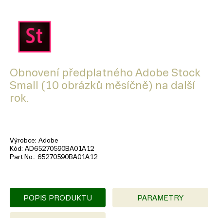
Obnovení předplatného Adobe Stock
Small (10 obrázků měsíčně) na další
rok.
Výrobce
Adobe
Kód
AD65270590BA01A12
Part No.
65270590BA01A12
POPIS PRODUKTU
PARAMETRY