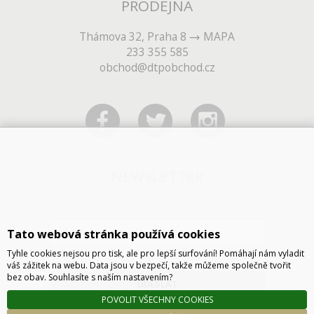
PRODEJNA
Thámova 32, Praha 8
MAPA
233 355 585
obchod@dtpobchod.cz
NEWSLETTER
Tato webová stránka používá cookies
Tyhle cookies nejsou pro tisk, ale pro lepší surfování! Pomáhají nám vyladit
váš zážitek na webu. Data jsou v bezpečí, takže můžeme společně tvořit
bez obav. Souhlasíte s naším nastavením?
ODESLAT
POVOLIT VŠECHNY COOKIES