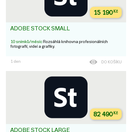
15 190
Kč
ADOBE STOCK SMALL
10 snímků/měsíc
Rozsáhlá knihovna profesionálních
fotografií, videí a grafiky.
1 den
DO KOŠÍKU
82 490
Kč
ADOBE STOCK LARGE