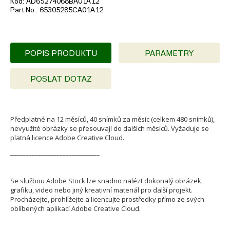
Kód
AD65274068BA01A12
Part No.
65305285CA01A12
POPIS PRODUKTU
PARAMETRY
POSLAT DOTAZ
Předplatné na 12 měsíců, 40 snímků za měsíc (celkem 480 snímků),
nevyužité obrázky se přesouvají do dalších měsíců. Vyžaduje se
platná licence Adobe Creative Cloud.
_____________________________
Se službou Adobe Stock lze snadno nalézt dokonalý obrázek,
grafiku, video nebo jiný kreativní materiál pro další projekt.
Procházejte, prohlížejte a licencujte prostředky přímo ze svých
oblíbených aplikací Adobe Creative Cloud.