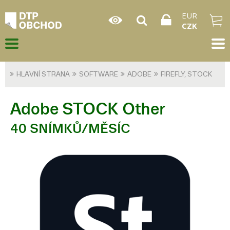
EUR
CZK
HLAVNÍ STRANA
SOFTWARE
ADOBE
FIREFLY, STOCK
Adobe STOCK Other
40 SNÍMKŮ/MĚSÍC