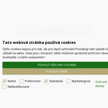
ODESLAT
Tato webová stránka používá cookies
Tyhle cookies nejsou pro tisk, ale pro lepší surfování! Pomáhají nám vyladit v
zážitek na webu. Data jsou v bezpečí, takže můžeme společně tvořit bez obav
Souhlasíte s naším nastavením?
POVOLIT VŠECHNY COOKIES
POVOLIT VÝBĚR
Technické řešení © 2026
CyberSoft s.r.o.
Nutné
Preferenční
Statistické
Marketingové
Podle zákona o evidenci tržeb je prodávající povinen vystavit kupujícímu účtenku. Zároveň
Zobrazit
je povinen zaevidovat přijatou tržbu u správce daně online, v případě technického
detaily
Neklasifikované
výpadku pak nejpozději do 48 hodin.