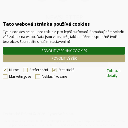
NEWSLETTER
Tato webová stránka používá cookies
Tyhle cookies nejsou pro tisk, ale pro lepší surfování! Pomáhají nám vyladit
váš zážitek na webu. Data jsou v bezpečí, takže můžeme společně tvořit
bez obav. Souhlasíte s naším nastavením?
POVOLIT VŠECHNY COOKIES
POVOLIT VÝBĚR
ODESLAT
Nutné
Preferenční
Statistické
Zobrazit
detaily
Marketingové
Neklasifikované
Technické řešení © 2026
CyberSoft s.r.o.
Podle zákona o evidenci tržeb je prodávající povinen vystavit kupujícímu účtenku. Zároveň
je povinen zaevidovat přijatou tržbu u správce daně online, v případě technického