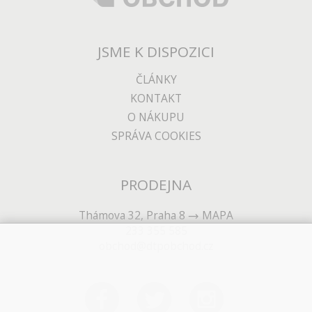
JSME K DISPOZICI
ČLÁNKY
KONTAKT
O NÁKUPU
SPRÁVA COOKIES
PRODEJNA
Thámova 32, Praha 8
MAPA
233 355 585
obchod@dtpobchod.cz