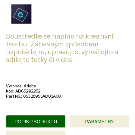
Soustřeďte se naplno na kreativní
tvorbu. Zábavným způsobem
uspořádejte, upravujte, vytvářejte a
sdílejte fotky či videa.
Výrobce
Adobe
Kód
AD65292252
Part No.
65328955AD01A00
POPIS PRODUKTU
PARAMETRY