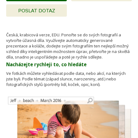
POSLAT DOTAZ
Česká, krabicová verze, EDU. Ponořte se do svých fotografií a
vytvořte úžasná díla. Využívejte automaticky generované
prezentace a koláže, dodejte svým fotografiím ten nejlepší možný
vzhled díky inteligentním možnostem úprav, přetvořte je na skvělá
díla, snadno je uspořádejte a poté je rychle sdílejte.
Nacházejte rychleji to, co hledáte
Ve fotkách můžete vyhledávat podle data, nebo akcí, na kterých
jste byli. Podle témat (západ slunce, narozeniny, atd.) nebo
fotografických stylů (portréty lidí, koček, opic, koní).