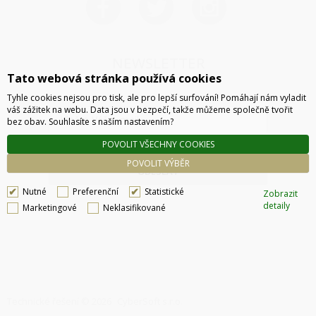
NEWSLETTER
Tato webová stránka používá cookies
Tyhle cookies nejsou pro tisk, ale pro lepší surfování! Pomáhají nám vyladit
váš zážitek na webu. Data jsou v bezpečí, takže můžeme společně tvořit
bez obav. Souhlasíte s naším nastavením?
POVOLIT VŠECHNY COOKIES
POVOLIT VÝBĚR
ODESLAT
Nutné
Preferenční
Statistické
Zobrazit
detaily
Marketingové
Neklasifikované
Technické řešení © 2026
CyberSoft s.r.o.