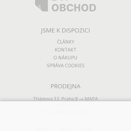
JSME K DISPOZICI
ČLÁNKY
KONTAKT
O NÁKUPU
SPRÁVA COOKIES
PRODEJNA
Thámova 32, Praha 8
MAPA
233 355 585
obchod@dtpobchod.cz