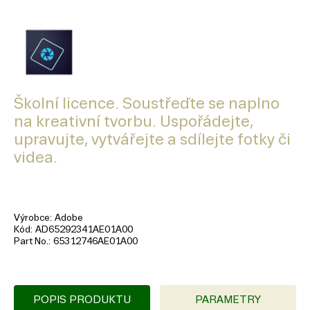
Školní licence. Soustřeďte se naplno
na kreativní tvorbu. Uspořádejte,
upravujte, vytvářejte a sdílejte fotky či
videa.
Výrobce
Adobe
Kód
AD65292341AE01A00
Part No.
65312746AE01A00
POPIS PRODUKTU
PARAMETRY