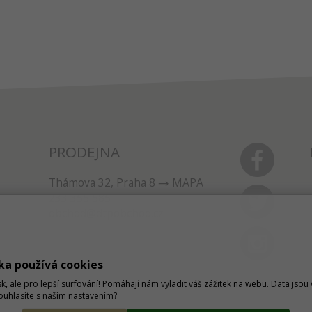
PRODEJNA
Thámova 32, Praha 8
MAPA
233 355 585
obchod@dtpobchod.cz
ka používá cookies
sk, ale pro lepší surfování! Pomáhají nám vyladit váš zážitek na webu. Data jso
Souhlasíte s naším nastavením?