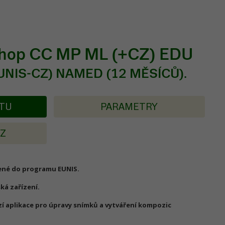
shop CC MP ML (+CZ) EDU
UNIS-CZ) NAMED (12 MĚSÍCŮ).
KTU
PARAMETRY
AZ
jené do programu EUNIS.
ká zařízení.
zí aplikace pro úpravy snímků a vytváření kompozic