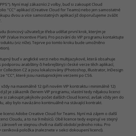
"). Nyní mají zákazníci 2 volby, buď si zakoupit Cloud
folio "CC" aplikací (Creative Cloud for Teams) nebo jen samostatné
nákupu dvou a více samostatných aplikací již doporučujeme zvážit
.
u (koncový uživatel) je třeba udělat první krok, kterým je
VIP (Value Incentive Plan). Pro pozvání do VIP programu kontaktujte
duktu (viz níže). Teprve po tomto kroku bude umožněno
tion).
stupný buď v anglické verzi nebo multijazykové, která obsahuje
s podporou arabštiny či hebrejštiny) i české verze těch aplikací,
 Collection CZ a jsou lokalizovány (Photoshop, Illustrator, InDesign
rze "CC", které jsou nastupnickými verzemi po CS6.
vždy na maximálně 12 (při novém VIP kontraktu i minimálně 12)
d již je zákazník členem VIP programu, vlastní tedy nějakou licenci
si zakoupit jakýkoliv počet dalších Cloud licencí, avšak vždy jen do
u, aby bylo navázáno kontinuálně na stávající kontrakt.
íce licenci Adobe Creative Cloud for Teams. Nyní má zájem o další
cenci Cloudu, a to na 9 měsíců. Obě licence tedy expirují ve stejný
 zároveň ve stejnou chvíli na další období jednoho roku. Pro
 ceníková položka (naleznete v sekci dokoupení licencí).