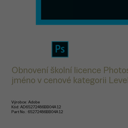
Obnovení školní licence Phot
jméno v cenové kategorii Level
Výrobce
Adobe
Kód
AD65272486BB04A12
Part No.
65272486BB04A12