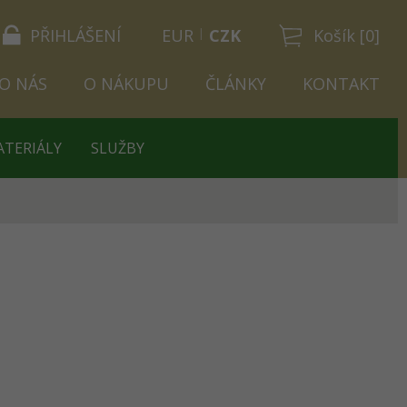
PŘIHLÁŠENÍ
EUR
CZK
Košík [0]
O NÁS
O NÁKUPU
ČLÁNKY
KONTAKT
ATERIÁLY
SLUŽBY