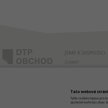
JSME K DISPOZICI
ČLÁNKY
KONTAKT
O NÁKUPU
SPRÁVA COOKIES
Tato webová strán
Tyhle cookies nejsou pro ti
společně tvořit bez obav. 