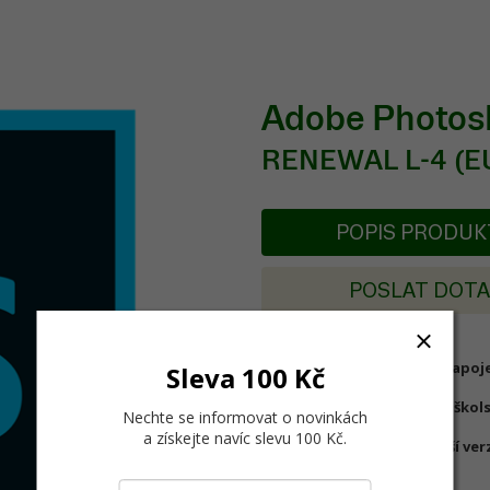
Adobe Photo
RENEWAL L-4 (E
POPIS PRODU
POSLAT DOT
Licence pro vysoké školy zapo
Sleva 100 Kč
Obnovení licence pro EDU škols
Nechte se informovat o novinkách
a získejte navíc slevu 100 Kč
.
Photoshop CC je nejnovější ver
(bitmapový editor)
.