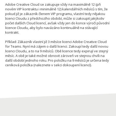
Adobe Creative Cloud se zakupuje vždy na maximálně 12 (při
novém VIP kontraktu i minimálně 12) kalendářních měsíců s tím, že
pokud již je zákazník členem VIP programu, vlastní tedy nějakou
licenci Cloudu z předchozího období, může si zakoupit jakýkoliv
počet dalších Cloud licencí, avšak vždy jen do konce výročí původní
licence Cloudu, aby bylo navázáno kontinuálně na stávající
kontrakt.
Příklad: Zákazník vlastní již 3 měsíce licenci Adobe Creative Cloud
for Teams. Nyní má zájem o další licenci. Zakoupí tedy další novou
licenci Cloudu, a to na 9 měsíců. Obě licence tedy expirují ve stejný
měsíc. A obě je také možné obnovit zároveň ve stejnou chvíli na
další období jednoho roku. Pro položku na 9 měsíců je určena tedy
ceníková položka (naleznete v sekci dokoupení licencí).