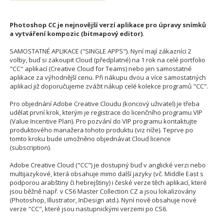
Photoshop CC je nejnovější verzí aplikace pro úpravy snímků
a vytváření kompozic (bitmapový editor)
.
SAMOSTATNÉ APLIKACE ("SINGLE APPS"). Nyní mají zákazníci 2
volby, buď si zakoupit Cloud (předplatné) na 1 rok na celé portfolio
"CC" aplikací (Creative Cloud for Teams) nebo jen samostatné
aplikace za výhodnější cenu. Při nákupu dvou a více samostatných
aplikací již doporučujeme zvážit nákup celé kolekce programů "CC".
Pro objednání Adobe Creative Cloudu (koncový uživatel) je třeba
udělat první krok, kterým je registrace do licenčního programu VIP
(Value Incentive Plan). Pro pozvání do VIP programu kontaktujte
produktového manažera tohoto produktu (viz níže). Teprve po
tomto kroku bude umožněno objednávat Cloud licence
(subscription).
Adobe Creative Cloud ("CC") je dostupný buď v anglické verzi nebo
multijazykové, která obsahuje mimo další jazyky (vč. Middle East s
podporou arabštiny či hebrejštiny) i české verze těch aplikací, které
jsou běžně např. v CS6 Master Collection CZ a jsou lokalizovány
(Photoshop, Illustrator, InDesign atd.). Nyní nově obsahuje nové
verze "CC", které jsou nastupnickými verzemi po CS6.