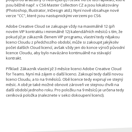
jsou běžně např. v CS6 Master Collection CZ a jsou lokalizovány
(Photoshop, Illustrator, InDesign atd.). Nyní nově obsahuje nové
verze "CC", které jsou nastupnickými verzemi po CS6.
Adobe Creative Cloud se zakupuje vždy na maximálně 12 (při
novém VIP kontraktu i minimálně 12) kalendářních měsíců s tím, že
pokud již je zákazník členem VIP programu, vlastní tedy nějakou
licenci Cloudu z předchozího období, může si zakoupit jakýkoliv
počet dalších Cloud licencí, avšak vždy jen do konce výročí původní
licence Cloudu, aby bylo navázáno kontinuálně na stávající
kontrakt.
Příklad: Zákazník vlastní již 3 měsíce licenci Adobe Creative Cloud
for Teams. Nyní má zájem o další licenci. Zakoupí tedy další novou
licenci Cloudu, a to na 9 měsíců. Obě licence tedy expirují ve stejný
měsíc. A obě je také možné obnovit zároveň ve stejnou chvíli na
další období jednoho roku. Pro položku na 9 měsíců je určena tedy
ceníková položka (naleznete v sekci dokoupení licencí).