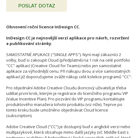
POSLAT DOTAZ
Obnovení roční licence InDesign CC.
InDesign CC je nejnovější verzí aplikace pro návrh, rozvržení
a publikování stránky
.
SAMOSTATNÉ APLIKACE ("SINGLE APPS"). Nyní mají zákazníci 2
volby, buď si zakoupit Cloud (předplatné) na 1 rok na celé portfolio
"CC" aplikací (Creative Cloud for Teams) nebo jen samostatné
aplikace za výhodnější cenu. Při nákupu dvou a více samostatných
aplikací již doporučujeme zvážit nákup celé kolekce programů "CC".
Pro objednání Adobe Creative Cloudu (koncový uživatel) je třeba
udělat první krok, kterým je registrace do licenčního programu VIP
(Value Incentive Plan). Pro pozvání do VIP programu kontaktujte
produktového manažera tohoto produktu (viz níže). Teprve po
tomto kroku bude umožněno objednávat Cloud licence
(subscription).
Adobe Creative Cloud ("CC") je dostupný buď v anglické verzi nebo
multijazykové, která obsahuje mimo další jazyky (vč. Middle East s
podporou arabštiny či hebrejštiny) i české verze těch aplikací, které