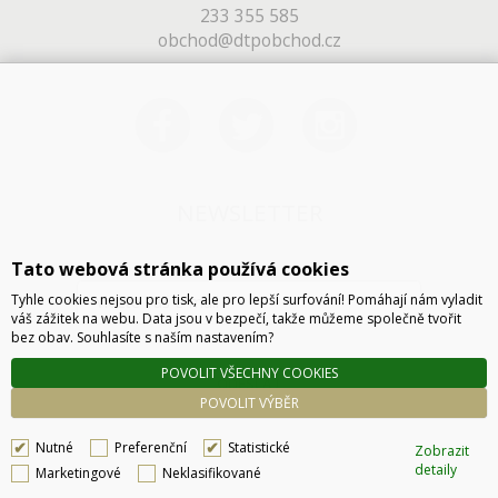
233 355 585
obchod@dtpobchod.cz
NEWSLETTER
Tato webová stránka používá cookies
Tyhle cookies nejsou pro tisk, ale pro lepší surfování! Pomáhají nám vyladit
váš zážitek na webu. Data jsou v bezpečí, takže můžeme společně tvořit
bez obav. Souhlasíte s naším nastavením?
POVOLIT VŠECHNY COOKIES
ODESLAT
POVOLIT VÝBĚR
Nutné
Preferenční
Statistické
Zobrazit
detaily
Marketingové
Neklasifikované