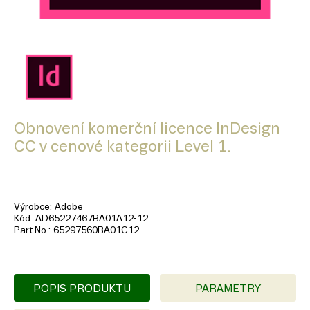
Obnovení komerční licence InDesign
CC v cenové kategorii Level 1.
Výrobce
Adobe
Kód
AD65227467BA01A12-12
Part No.
65297560BA01C12
POPIS PRODUKTU
PARAMETRY