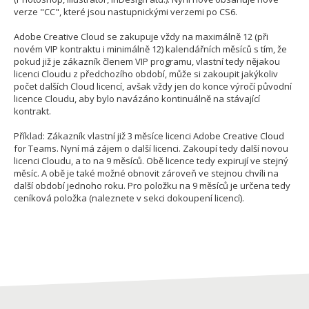
verze "CC", které jsou nastupnickými verzemi po CS6.
Adobe Creative Cloud se zakupuje vždy na maximálně 12 (při
novém VIP kontraktu i minimálně 12) kalendářních měsíců s tím, že
pokud již je zákazník členem VIP programu, vlastní tedy nějakou
licenci Cloudu z předchozího období, může si zakoupit jakýkoliv
počet dalších Cloud licencí, avšak vždy jen do konce výročí původní
licence Cloudu, aby bylo navázáno kontinuálně na stávající
kontrakt.
Příklad: Zákazník vlastní již 3 měsíce licenci Adobe Creative Cloud
for Teams. Nyní má zájem o další licenci. Zakoupí tedy další novou
licenci Cloudu, a to na 9 měsíců. Obě licence tedy expirují ve stejný
měsíc. A obě je také možné obnovit zároveň ve stejnou chvíli na
další období jednoho roku. Pro položku na 9 měsíců je určena tedy
ceníková položka (naleznete v sekci dokoupení licencí).