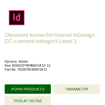
Obnovení komerční licence InDesign
CC v cenové kategorii Level 1.
Výrobce
Adobe
Kód
AD65227464BA01A12-12
Part No.
65297561BA01A12
POPIS PRODUKTU
PARAMETRY
POSLAT DOTAZ