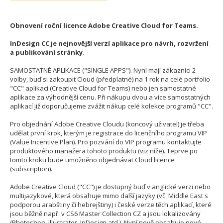
Obnovení roční licence Adobe Creative Cloud for Teams.
InDesign CC je nejnovější verzí aplikace pro návrh, rozvržení
a publikování stránky
.
SAMOSTATNÉ APLIKACE ("SINGLE APPS"). Nyní mají zákazníci 2
volby, buď si zakoupit Cloud (předplatné) na 1 rok na celé portfolio
"CC" aplikací (Creative Cloud for Teams) nebo jen samostatné
aplikace za výhodnější cenu. Při nákupu dvou a více samostatných
aplikací již doporučujeme zvážit nákup celé kolekce programů "CC".
Pro objednání Adobe Creative Cloudu (koncový uživatel) je třeba
udělat první krok, kterým je registrace do licenčního programu VIP
(Value Incentive Plan). Pro pozvání do VIP programu kontaktujte
produktového manažera tohoto produktu (viz níže). Teprve po
tomto kroku bude umožněno objednávat Cloud licence
(subscription).
Adobe Creative Cloud ("CC") je dostupný buď v anglické verzi nebo
multijazykové, která obsahuje mimo další jazyky (vč. Middle East s
podporou arabštiny či hebrejštiny) i české verze těch aplikací, které
jsou běžně např. v CS6 Master Collection CZ a jsou lokalizovány
(Photoshop, Illustrator, InDesign atd.). Nyní nově obsahuje nové