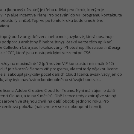
u (koncový uživatel) je třeba udělat první krok, kterým je
VIP (Value Incentive Plan). Pro pozvání do VIP programu kontaktujte
duktu (viz níže). Teprve po tomto kroku bude umožněno
tion).
stupný buď v anglické verzi nebo multijazykové, která obsahuje
s podporou arabštiny či hebrejštiny) i české verze těch aplikací,
 Collection CZ a jsou lokalizovány (Photoshop, Illustrator, InDesign
rze "CC", které jsou nastupnickými verzemi po CS6.
vždy na maximálně 12 (při novém VIP kontraktu i minimálně 12)
d již je zákazník členem VIP programu, vlastní tedy nějakou licenci
si zakoupit jakýkoliv počet dalších Cloud licencí, avšak vždy jen do
u, aby bylo navázáno kontinuálně na stávající kontrakt.
íce licenci Adobe Creative Cloud for Teams. Nyní má zájem o další
cenci Cloudu, a to na 9 měsíců. Obě licence tedy expirují ve stejný
 zároveň ve stejnou chvíli na další období jednoho roku. Pro
 ceníková položka (naleznete v sekci dokoupení licencí).