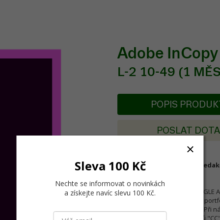
Adobe InCop
L-2 10-49 (1 MĚS
POPIS PRODU
POSLAT DOT
Sleva 100 Kč
InCopy CC je aplikace pro reda
korektory.
.
Nechte se informovat o novinkách
SAMOSTATNÉ APLIKACE ("SINGLE APPS
a získejte navíc slevu 100 Kč
.
(předplatné) na 1 rok na celé port
aplikace za výhodnější cenu. Při 
nákup celé kolekce programů "CC"