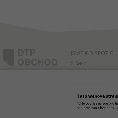
JSME K DISPOZICI
ČLÁNKY
KONTAKT
O NÁKUPU
SPRÁVA COOKIES
Tato webová strán
Tyhle cookies nejsou pro ti
společně tvořit bez obav. 