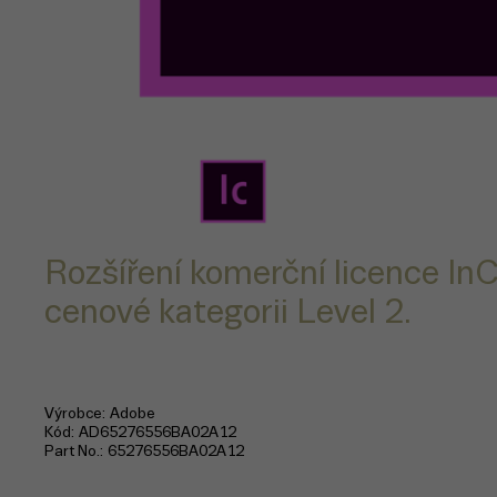
Rozšíření komerční licence In
cenové kategorii Level 2.
Výrobce
Adobe
Kód
AD65276556BA02A12
Part No.
65276556BA02A12