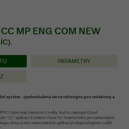
y CC MP ENG COM NEW
ÍC).
KTU
PARAMETRY
AZ
kční systém - zjednodušená verze InDesignu pro redaktory a
"). Nyní mají zákazníci 2 volby, buď si zakoupit Cloud
folio "CC" aplikací (Creative Cloud for Teams) nebo jen samostatné
nákupu dvou a více samostatných aplikací již doporučujeme zvážit
.