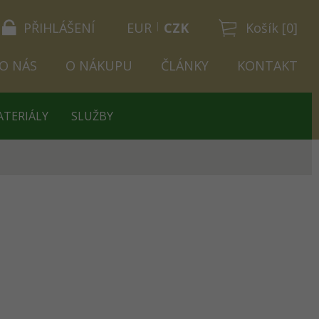
PŘIHLÁŠENÍ
EUR
CZK
Košík [0]
O NÁS
O NÁKUPU
ČLÁNKY
KONTAKT
ATERIÁLY
SLUŽBY