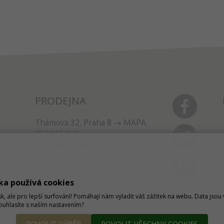
PRODEJNA
Thámova 32, Praha 8
MAPA
233 355 585
obchod@dtpobchod.cz
ka používá cookies
sk, ale pro lepší surfování! Pomáhají nám vyladit váš zážitek na webu. Data jso
Souhlasíte s naším nastavením?
POVOLIT VÝBĚR
POVOLIT VŠECHNY COOKIES