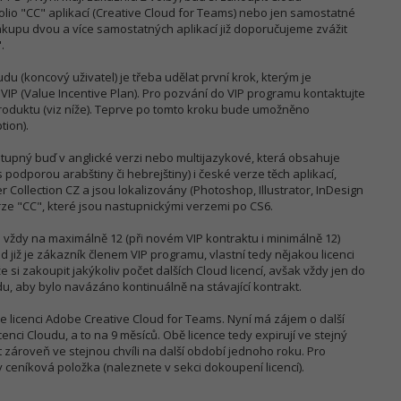
folio "CC" aplikací (Creative Cloud for Teams) nebo jen samostatné
nákupu dvou a více samostatných aplikací již doporučujeme zvážit
.
u (koncový uživatel) je třeba udělat první krok, kterým je
VIP (Value Incentive Plan). Pro pozvání do VIP programu kontaktujte
duktu (viz níže). Teprve po tomto kroku bude umožněno
tion).
stupný buď v anglické verzi nebo multijazykové, která obsahuje
s podporou arabštiny či hebrejštiny) i české verze těch aplikací,
 Collection CZ a jsou lokalizovány (Photoshop, Illustrator, InDesign
rze "CC", které jsou nastupnickými verzemi po CS6.
vždy na maximálně 12 (při novém VIP kontraktu i minimálně 12)
d již je zákazník členem VIP programu, vlastní tedy nějakou licenci
si zakoupit jakýkoliv počet dalších Cloud licencí, avšak vždy jen do
u, aby bylo navázáno kontinuálně na stávající kontrakt.
íce licenci Adobe Creative Cloud for Teams. Nyní má zájem o další
cenci Cloudu, a to na 9 měsíců. Obě licence tedy expirují ve stejný
 zároveň ve stejnou chvíli na další období jednoho roku. Pro
 ceníková položka (naleznete v sekci dokoupení licencí).