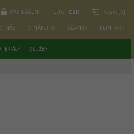
PŘIHLÁŠENÍ
EUR
CZK
Košík [0]
O NÁS
O NÁKUPU
ČLÁNKY
KONTAKT
ATERIÁLY
SLUŽBY