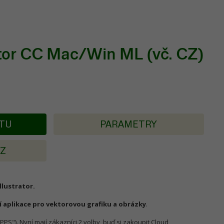
ator CC Mac/Win ML (vč. CZ)
KTU
PARAMETRY
AZ
llustrator.
rzí aplikace pro vektorovou grafiku a obrázky
.
"). Nyní mají zákazníci 2 volby, buď si zakoupit Cloud