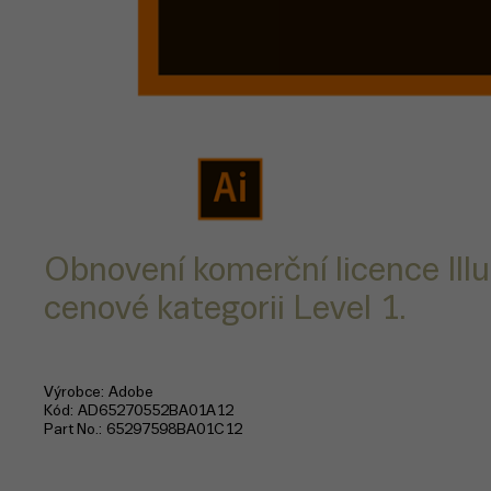
Obnovení komerční licence Ill
cenové kategorii Level 1.
Výrobce
Adobe
Kód
AD65270552BA01A12
Part No.
65297598BA01C12