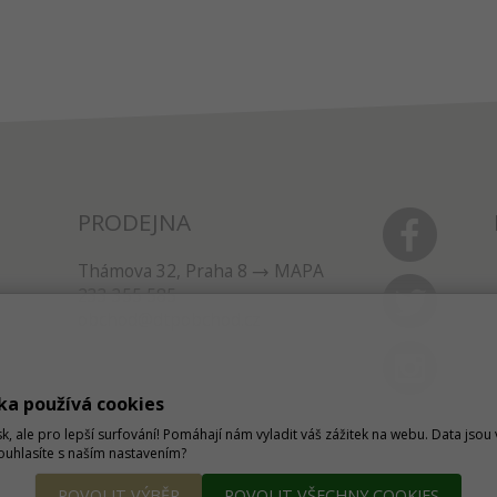
PRODEJNA
Thámova 32, Praha 8
MAPA
233 355 585
obchod@dtpobchod.cz
ka používá cookies
sk, ale pro lepší surfování! Pomáhají nám vyladit váš zážitek na webu. Data jso
Souhlasíte s naším nastavením?
POVOLIT VÝBĚR
POVOLIT VŠECHNY COOKIES