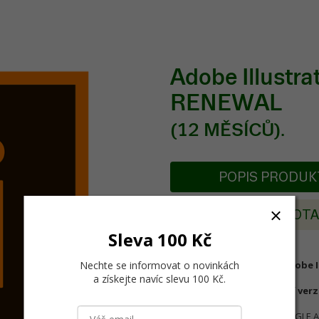
Adobe Illustr
RENEWAL
(12 MĚSÍCŮ).
POPIS PRODU
POSLAT DOT
Sleva 100 Kč
Nechte se informovat o novinkách
Obnovení roční licence Adobe I
a získejte navíc slevu 100 Kč
.
Illustrator CC je nejnovější ve
SAMOSTATNÉ APLIKACE ("SINGLE APPS