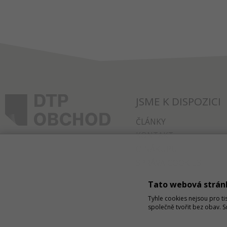
JSME K DISPOZICI
ČLÁNKY
KONTAKT
O NÁKUPU
SPRÁVA COOKIES
Tato webová strán
Tyhle cookies nejsou pro ti
společně tvořit bez obav. 