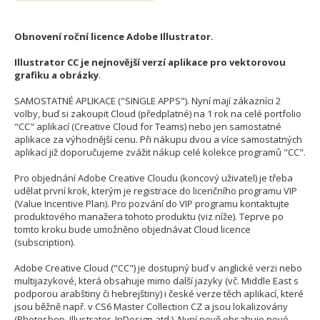
Obnovení roční licence Adobe Illustrator.
Illustrator CC je nejnovější verzí aplikace pro vektorovou
grafiku a obrázky
.
SAMOSTATNÉ APLIKACE ("SINGLE APPS"). Nyní mají zákazníci 2
volby, buď si zakoupit Cloud (předplatné) na 1 rok na celé portfolio
"CC" aplikací (Creative Cloud for Teams) nebo jen samostatné
aplikace za výhodnější cenu. Při nákupu dvou a více samostatných
aplikací již doporučujeme zvážit nákup celé kolekce programů "CC".
Pro objednání Adobe Creative Cloudu (koncový uživatel) je třeba
udělat první krok, kterým je registrace do licenčního programu VIP
(Value Incentive Plan). Pro pozvání do VIP programu kontaktujte
produktového manažera tohoto produktu (viz níže). Teprve po
tomto kroku bude umožněno objednávat Cloud licence
(subscription).
Adobe Creative Cloud ("CC") je dostupný buď v anglické verzi nebo
multijazykové, která obsahuje mimo další jazyky (vč. Middle East s
podporou arabštiny či hebrejštiny) i české verze těch aplikací, které
jsou běžně např. v CS6 Master Collection CZ a jsou lokalizovány
(Photoshop, Illustrator, InDesign atd.). Nyní nově obsahuje nové