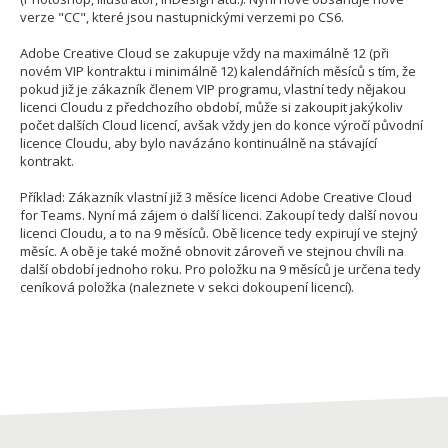
verze "CC", které jsou nastupnickými verzemi po CS6.
Adobe Creative Cloud se zakupuje vždy na maximálně 12 (při
novém VIP kontraktu i minimálně 12) kalendářních měsíců s tím, že
pokud již je zákazník členem VIP programu, vlastní tedy nějakou
licenci Cloudu z předchozího období, může si zakoupit jakýkoliv
počet dalších Cloud licencí, avšak vždy jen do konce výročí původní
licence Cloudu, aby bylo navázáno kontinuálně na stávající
kontrakt.
Příklad: Zákazník vlastní již 3 měsíce licenci Adobe Creative Cloud
for Teams. Nyní má zájem o další licenci. Zakoupí tedy další novou
licenci Cloudu, a to na 9 měsíců. Obě licence tedy expirují ve stejný
měsíc. A obě je také možné obnovit zároveň ve stejnou chvíli na
další období jednoho roku. Pro položku na 9 měsíců je určena tedy
ceníková položka (naleznete v sekci dokoupení licencí).