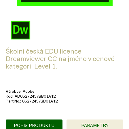
Školní česká EDU licence
Dreamviewer CC na jméno v cenové
kategorii Level 1.
Výrobce
Adobe
Kód
AD65272457BB01A12
Part No.
65272457BB01A12
POPIS PRODUKTU
PARAMETRY