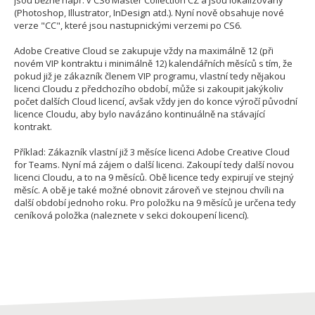
jsou běžně např. v CS6 Master Collection CZ a jsou lokalizovány
(Photoshop, Illustrator, InDesign atd.). Nyní nově obsahuje nové
verze "CC", které jsou nastupnickými verzemi po CS6.
Adobe Creative Cloud se zakupuje vždy na maximálně 12 (při
novém VIP kontraktu i minimálně 12) kalendářních měsíců s tím, že
pokud již je zákazník členem VIP programu, vlastní tedy nějakou
licenci Cloudu z předchozího období, může si zakoupit jakýkoliv
počet dalších Cloud licencí, avšak vždy jen do konce výročí původní
licence Cloudu, aby bylo navázáno kontinuálně na stávající
kontrakt.
Příklad: Zákazník vlastní již 3 měsíce licenci Adobe Creative Cloud
for Teams. Nyní má zájem o další licenci. Zakoupí tedy další novou
licenci Cloudu, a to na 9 měsíců. Obě licence tedy expirují ve stejný
měsíc. A obě je také možné obnovit zároveň ve stejnou chvíli na
další období jednoho roku. Pro položku na 9 měsíců je určena tedy
ceníková položka (naleznete v sekci dokoupení licencí).