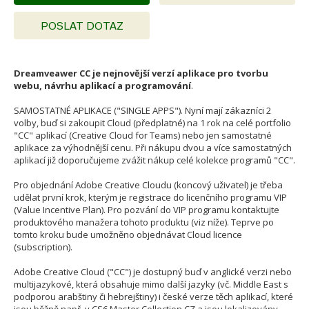
POSLAT DOTAZ
Dreamveawer CC je nejnovější verzí aplikace pro tvorbu
webu, návrhu aplikací a programování
.
SAMOSTATNÉ APLIKACE ("SINGLE APPS"). Nyní mají zákazníci 2
volby, buď si zakoupit Cloud (předplatné) na 1 rok na celé portfolio
"CC" aplikací (Creative Cloud for Teams) nebo jen samostatné
aplikace za výhodnější cenu. Při nákupu dvou a více samostatných
aplikací již doporučujeme zvážit nákup celé kolekce programů "CC".
Pro objednání Adobe Creative Cloudu (koncový uživatel) je třeba
udělat první krok, kterým je registrace do licenčního programu VIP
(Value Incentive Plan). Pro pozvání do VIP programu kontaktujte
produktového manažera tohoto produktu (viz níže). Teprve po
tomto kroku bude umožněno objednávat Cloud licence
(subscription).
Adobe Creative Cloud ("CC") je dostupný buď v anglické verzi nebo
multijazykové, která obsahuje mimo další jazyky (vč. Middle East s
podporou arabštiny či hebrejštiny) i české verze těch aplikací, které